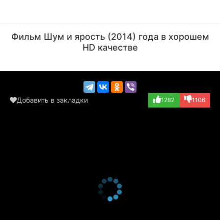
Сет Роген
Джеймс Франко
Актёр
Режиссёр, Актёр
Фильм Шум и ярость (2014) года в хорошем
(Telegraph Opera...)
(Benjy Compson)
HD качестве
Добавить в закладки
1282
1106