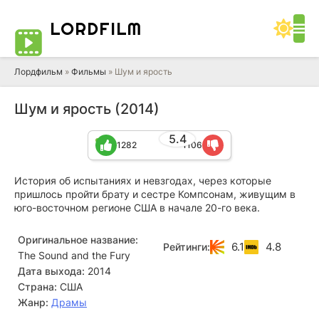
LORD
FILM
Лордфильм
»
Фильмы
» Шум и ярость
Шум и ярость (2014)
5.4
1282
1106
История об испытаниях и невзгодах, через которые
пришлось пройти брату и сестре Компсонам, живущим в
юго-восточном регионе США в начале 20-го века.
Оригинальное название:
6.1
4.8
Рейтинги:
The Sound and the Fury
Дата выхода:
2014
Страна:
США
Жанр:
Драмы