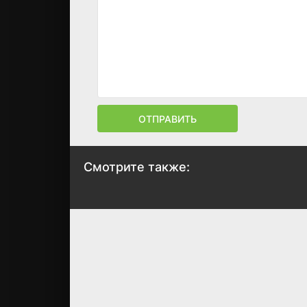
ОТПРАВИТЬ
Смотрите также:
Чёрное солнце
Роковая афера
2025
2025
5.8
5.8
7.2
6.3