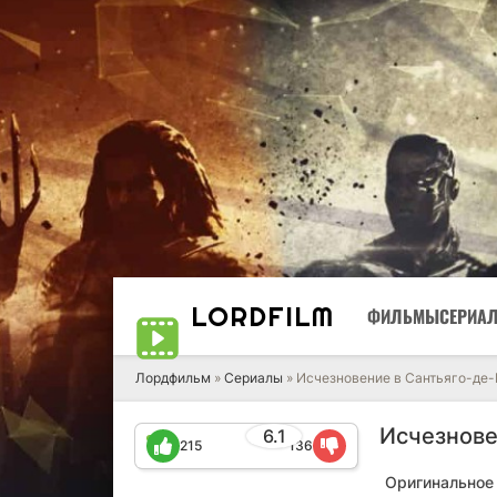
LORD
FILM
ФИЛЬМЫ
СЕРИА
Лордфильм
»
Сериалы
» Исчезновение в Сантьяго-де
Исчезнове
6.1
215
136
Оригинальное 