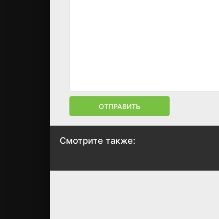
ОТПРАВИТЬ
Смотрите также:
Покемон
Ёж Соник: Фильм
1997
1996
6.6
7.5
6.1
6.4