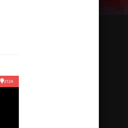
сао
Хироаки
Ясунори
Сусуму
Юми
ава
Хирата
Мацумото
Тиба
Тома
ктёр
Актёр
Актёр
Актёр
Актёр
remon,
(рассказчик,
(Etemon,
(Susumu
(Miko,
чк...)
озв...)
озвучка)
Yagami,...)
озвучка)
2124