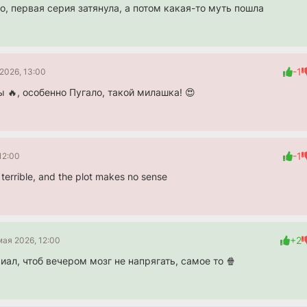
, первая серия затянула, а потом какая-то муть пошла
-1
2026, 13:00
 🔥, особенно Пугало, такой милашка! 😍
-1
12:00
s terrible, and the plot makes no sense
+2
мая 2026, 12:00
ал, чтоб вечером мозг не напрягать, самое то 🍿