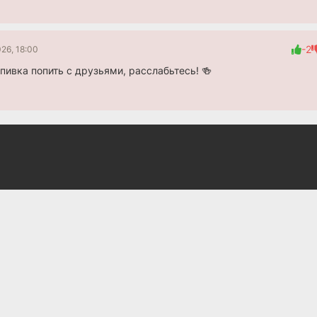
-2
26, 18:00
 пивка попить с друзьями, расслабьтесь! 🍻
Как стать
Далдал
домовладельцем в
2026
Корее
5.3
2026
6.9
7