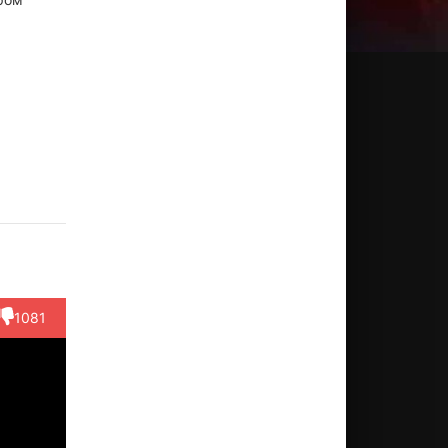
он
Ли Сок-
Ким
Квак
Рю Хэ-
н-хи
хён
Хван-хи
Сон-ён
джун
ктёр
Актёр
Актёр
Актёр
Актёр
e Gi-
(Woon-
(Min-ji)
(Seo Ji-
(Detective
eom)
hee)
won)
1081