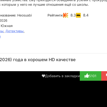
с которым у него не лучшие отношения ещё со школы.
8.3
8.4
название:
Heosuabi
Рейтинги:
2026
 Южная
ры
,
Детективы
,
е
Ли Хи-
Пэк
Чон
Пак Хэ-
С
джун
Хён-
Мун-
су
Го
2026) года в хорошем HD качестве
джин
сон
Актёр
Актёр
А
(Cha Shi-
Актёр
Актёр
(Kang Tae-
(Le
yeong)
(Lee Gi-
joo)
b
Добавить в закладки
5101
hwan)