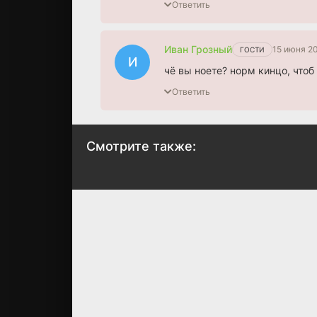
Ответить
Иван Грозный
15 июня 20
ГОСТИ
И
чё вы ноете? норм кинцо, чтоб
Ответить
Смотрите также:
Цветок смерти
Честь
2026
2026
7.7
7.1
7.6
7.2