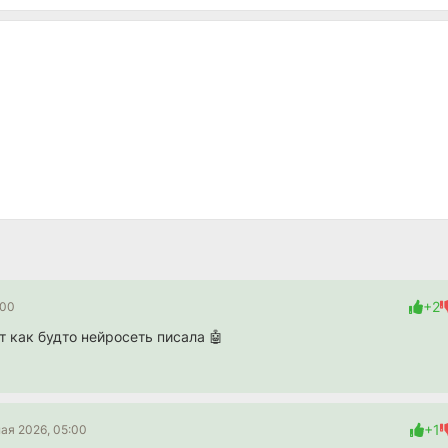
+2
:00
т как будто нейросеть писала 🤖
+1
ая 2026, 05:00