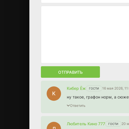
ОТПРАВИТЬ
Кибер Ёж
16 мая 2026, 11
ГОСТИ
К
ну такое, графон норм, а сюже
Ответить
Любитель Кино 777
20 м
ГОСТИ
Л