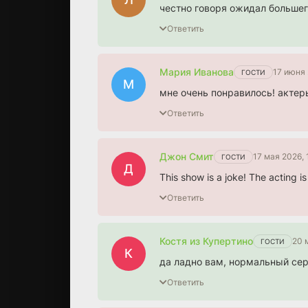
честно говоря ожидал большего
Ответить
Мария Иванова
17 июня 
ГОСТИ
М
мне очень понравилось! актеры
Ответить
Джон Смит
17 мая 2026, 
ГОСТИ
Д
This show is a joke! The acting i
Ответить
Костя из Купертино
20 
ГОСТИ
К
да ладно вам, нормальный сери
Ответить