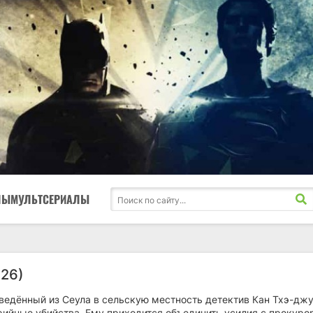
ЛЫ
МУЛЬТСЕРИАЛЫ
026)
еведённый из Сеула в сельскую местность детектив Кан Тхэ-дж
рийные убийства. Ему приходится объединить усилия с прокуро