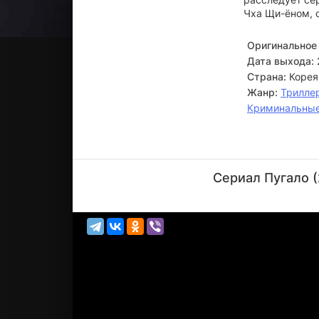
Чха Щи-ёном, 
Оригинальное 
Дата выхода:
Страна:
Корея
Жанр:
Трилле
Криминальны
Ю Сын-
мок
Сериал Пугало (
Актёр
(Cha Moo-
jin)