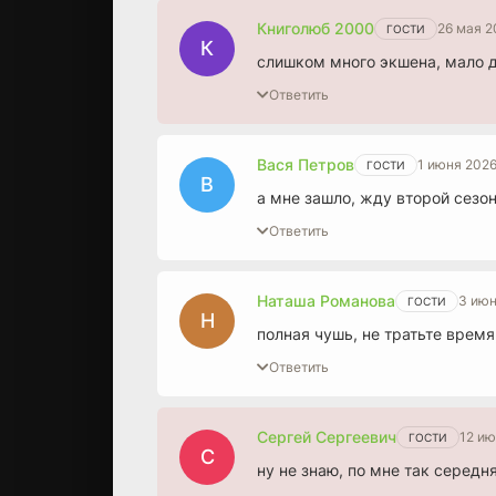
Книголюб 2000
26 мая 2
ГОСТИ
К
слишком много экшена, мало д
Ответить
Вася Петров
1 июня 2026
ГОСТИ
В
а мне зашло, жду второй сезон
Ответить
Наташа Романова
3 июн
ГОСТИ
Н
полная чушь, не тратьте врем
Ответить
Сергей Сергеевич
12 ию
ГОСТИ
С
ну не знаю, по мне так середня