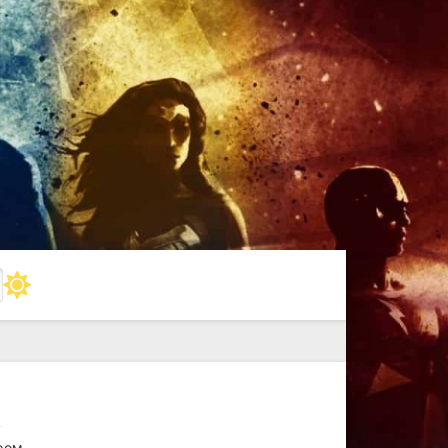
у
ром