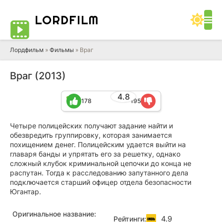
LORD
FILM
Лордфильм
»
Фильмы
» Враг
Враг (2013)
4.8
178
195
Четыре полицейских получают задание найти и
обезвредить группировку, которая занимается
похищением денег. Полицейским удается выйти на
главаря банды и упрятать его за решетку, однако
сложный клубок криминальной цепочки до конца не
распутан. Тогда к расследованию запутанного дела
подключается старший офицер отдела безопасности
Югантар.
Оригинальное название:
4.9
Рейтинги: