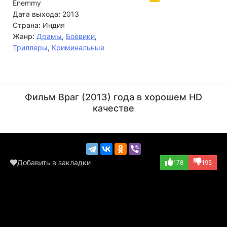
Enemmy
Дата выхода:
2013
Страна:
Индия
Жанр:
Драмы
,
Боевики
,
Триллеры
,
Криминальные
Митхун Чакраборти
Джонни Левер
Актёр
Актёр
Фильм Враг (2013) года в хорошем HD
(CBI Officer Yug...)
(Eric Collaco (в...)
качестве
Добавить в закладки
178
195