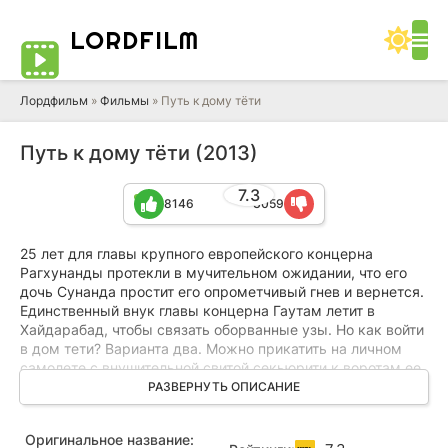
LORD
FILM
Лордфильм
»
Фильмы
» Путь к дому тёти
Путь к дому тёти (2013)
7.3
8146
3059
25 лет для главы крупного европейского концерна
Рагхунанды протекли в мучительном ожидании, что его
дочь Сунанда простит его опрометчивый гнев и вернется.
Единственный внук главы концерна Гаутам летит в
Хайдарабад, чтобы связать оборванные узы. Но как войти
в дом тети? Варианта два. Можно прикатить на личном
самолете с внушительной свитой секьюрити к воротам ее
особняка. Но тогда тетя вместе с дядей и всеми
РАЗВЕРНУТЬ ОПИСАНИЕ
домочадцами однозначно займут круговую оборону и
будут отстреливаться до последнего кокоса и последней
Оригинальное название:
тарелки. А ведь никто не отменял запасной вариант -