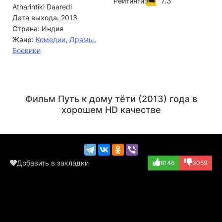
7.3
Рейтинги:
Atharintiki Daaredi
нарядиться водителем и втереться в доверие тети,
хлопая невинными глазами и заодно соблазняя ее
Дата выхода:
2013
дочерей...
Страна:
Индия
Жанр:
Комедии
,
Драмы
,
Боевики
Брахманандам
Рагху Бабу
Актёр
Актёр
Фильм Путь к дому тёти (2013) года в
(Baddam Bhaskar)
(Murthy)
хорошем HD качестве
Добавить в закладки
8146
3059