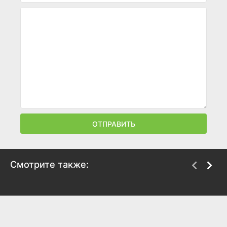
ОТПРАВИТЬ
Смотрите также:
Ченнайский экспресс
Рамая, ты вернёшься
2013
2013
7.6
6.3
7.8
5.9