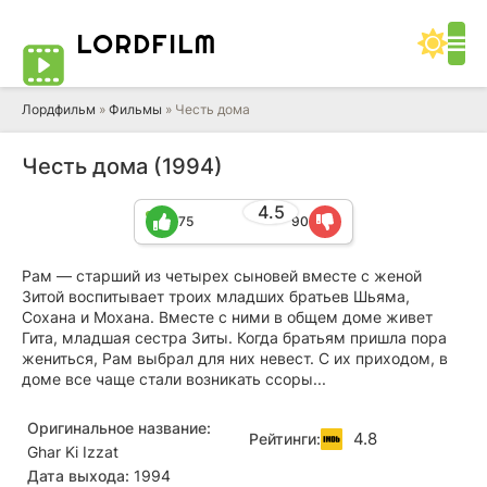
LORD
FILM
Лордфильм
»
Фильмы
» Честь дома
Честь дома (1994)
4.5
75
90
Рам — старший из четырех сыновей вместе с женой
Зитой воспитывает троих младших братьев Шьяма,
Сохана и Мохана. Вместе с ними в общем доме живет
Гита, младшая сестра Зиты. Когда братьям пришла пора
жениться, Рам выбрал для них невест. С их приходом, в
доме все чаще стали возникать ссоры...
Оригинальное название:
4.8
Рейтинги:
Ghar Ki Izzat
Дата выхода:
1994