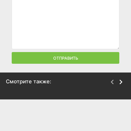
ОТПРАВИТЬ
Смотрите также:
Сезон любви
Кто я для тебя?
1994
1994
7.4
7.6
7.6
7.5