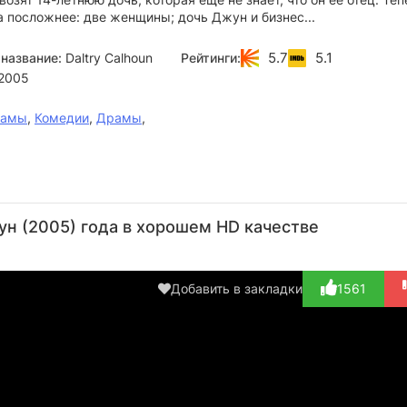
 посложнее: две женщины; дочь Джун и бизнес...
5.7
5.1
название:
Daltry Calhoun
Рейтинги:
2005
рамы
,
Комедии
,
Драмы
,
Бет
Элизабет
Джонни
Джульетт
Эн
Грант
Бэнкс
Ноксвил
Льюис
Пр
н (2005) года в хорошем HD качестве
Актёр
Актёр
Актёр
Актёр
А
(Dee)
(May)
(Daltry
(Flora Flick)
(Sh
Calhoun)
Ca
Добавить в закладки
1561