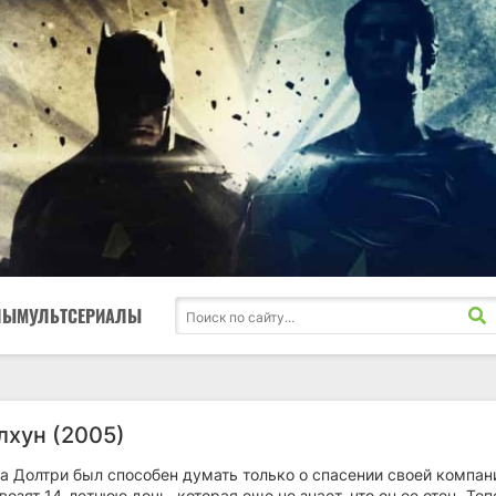
ЛЫ
МУЛЬТСЕРИАЛЫ
лхун (2005)
а Долтри был способен думать только о спасении своей компан
возят 14-летнюю дочь, которая еще не знает, что он ее отец. Теп