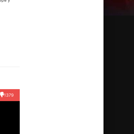
дрю
Джеймс
Лора
Кик
Мэттью
айн
Паркс
Кайюэтт
Гарри
Шарп
ктёр
Актёр
Актёр
Актёр
Актёр
eriff
(Arlo)
(Wanda
(Frankie
(Eugene)
bot)
Banks)
Strunk)
1379