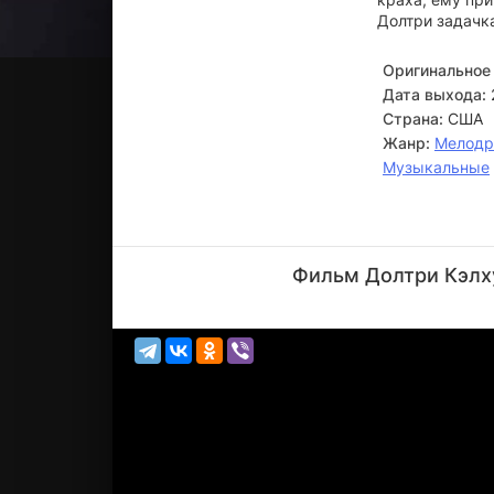
Долтри задачка
Оригинальное 
Дата выхода:
Страна:
США
Жанр:
Мелод
Музыкальные
Дэвид
Кокнер
Фильм Долтри Кэлху
Актёр
(Doyle)