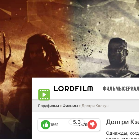
LORD
FILM
ФИЛЬМЫ
СЕРИА
Лордфильм
»
Фильмы
» Долтри Кэлхун
Долтри Кэ
5.3
1561
1379
Однажды, когд
краха, ему при