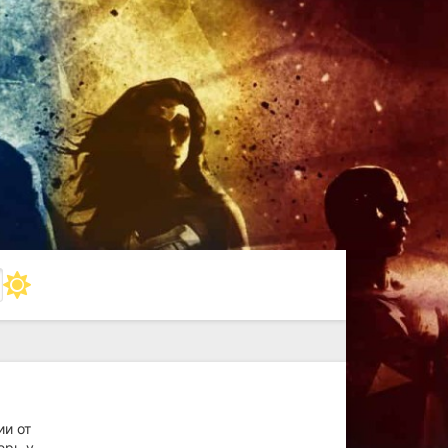
ии от
ерь у