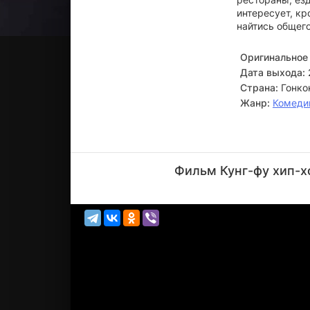
интересует, кр
найтись общего
Оригинальное 
Дата выхода:
Страна:
Гонко
Жанр:
Комеди
Чэнь
Болинь
Фильм Кунг-фу хип-х
Актёр
(Le Tian)