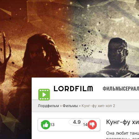
LORD
FILM
ФИЛЬМЫ
СЕРИА
Лордфильм
»
Фильмы
» Кунг-фу хип-хоп 2
Кунг-фу хи
4.9
13
14
Она любит тан
рестораны, езд