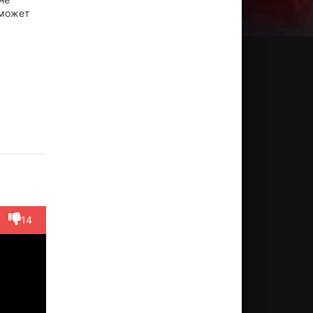
 может
оуи
Тяньци
Лю
Xiner Lu
Prince
ау
Ши
Шухань
Chiu
Актёр
иссёр
Актёр
Актёр
(Coco)
Актёр
(Hong Xiu)
(Momo)
14