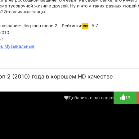
оме тусовочной жизни и друзей. Ну и что у таких разных людей
? Это уличные танцы!
5.7
название:
Jing mou moon 2
Рейтинги:
2010
нг
и
,
Музыкальные
Майкл
Чжоу
Цю
Yi
Б
Це
Цици
Шэнъи
Cheng
Л
оп 2 (2010) года в хорошем HD качестве
Актёр
Актёр
Актёр
Актёр
Реж
(Ran Qiu)
(Mian Mian
(Zi Ru)
(в ти...)
Добавить в закладки
13