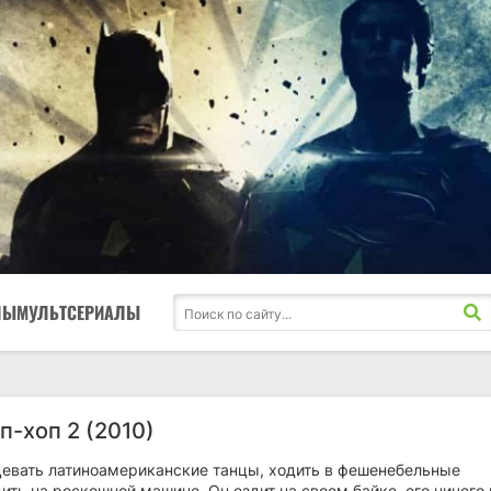
ЛЫ
МУЛЬТСЕРИАЛЫ
п-хоп 2 (2010)
цевать латиноамериканские танцы, ходить в фешенебельные
ить на роскошной машине. Он ездит на своем байке, его ничего 