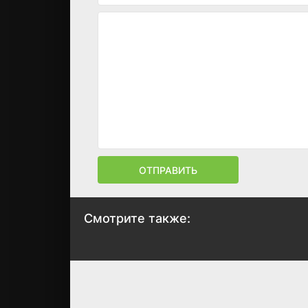
ОТПРАВИТЬ
Смотрите также:
Монстр в Париже
Джентльмены
2010
2010
7.4
6.7
6.2
6.5