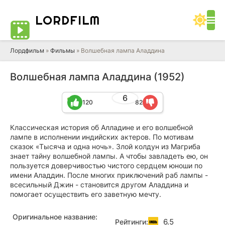
LORD
FILM
Лордфильм
»
Фильмы
» Волшебная лампа Аладдина
Волшебная лампа Аладдина (1952)
6
120
82
Классическая история об Алладине и его волшебной
лампе в исполнении индийских актеров. По мотивам
сказок «Тысяча и одна ночь». Злой колдун из Магриба
знает тайну волшебной лампы. А чтобы завладеть ею, он
пользуется доверчивостью чистого сердцем юноши по
имени Аладдин. После многих приключений раб лампы -
всесильный Джин - становится другом Аладдина и
помогает осуществить его заветную мечту.
Оригинальное название:
6.5
Рейтинги: