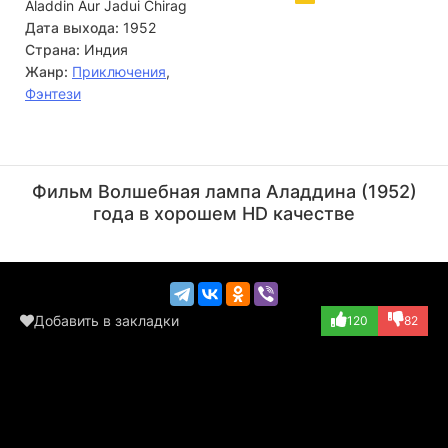
Aladdin Aur Jadui Chirag
Дата выхода:
1952
Страна:
Индия
Жанр:
Приключения
,
Фэнтези
Б.М. Вьяс
Мина Кумари
Актёр
Актёр
Фильм Волшебная лампа Аладдина (1952)
(Ikam (в титрах:...)
(Princess Badar)
года в хорошем HD качестве
Добавить в закладки
120
82