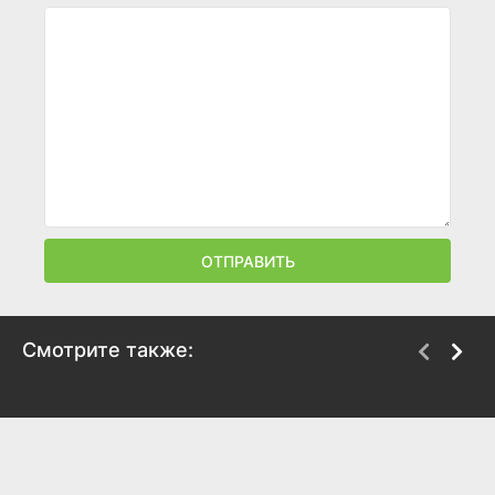
ОТПРАВИТЬ
Смотрите также:
Принцесса Лебедь:
Другой мир
Пират или принцесса?
2013
2016
7
5.7