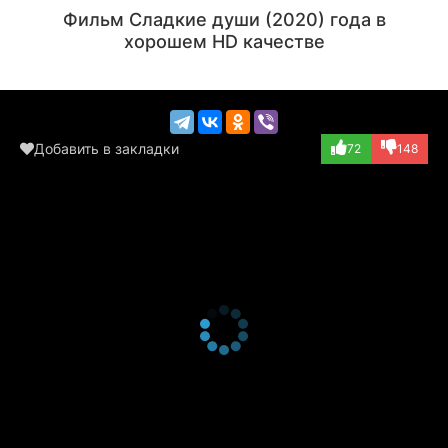
Актёр
Актёр
Фильм Сладкие души (2020) года в
(играет саму себ...)
(Kyle)
хорошем HD качестве
Добавить в закладки
72
148