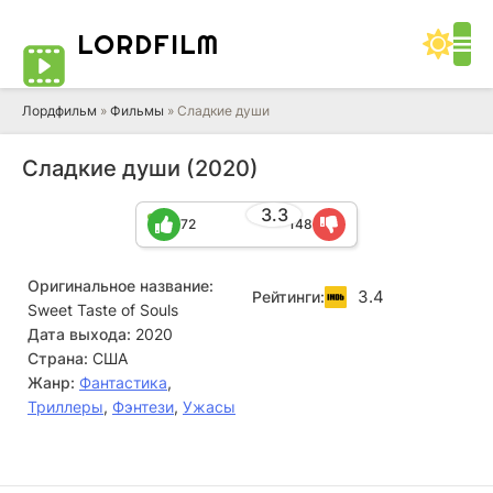
LORD
FILM
Лордфильм
»
Фильмы
» Сладкие души
Сладкие души (2020)
3.3
72
148
Оригинальное название:
3.4
Рейтинги:
Sweet Taste of Souls
Дата выхода:
2020
Страна:
США
Жанр:
Фантастика
,
Триллеры
,
Фэнтези
,
Ужасы
Дона Ли Хейсинг
Марк Валериано