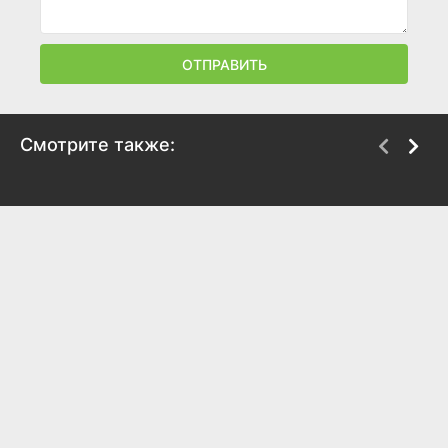
ОТПРАВИТЬ
Смотрите также:
Охота на Санту
Бэтмен: Смерть в
семье
2020
2020
6.2
5.9
6.3
5.7