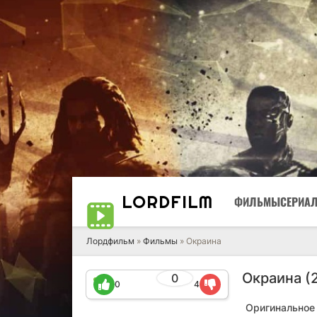
LORD
FILM
ФИЛЬМЫ
СЕРИА
Лордфильм
»
Фильмы
» Окраина
Окраина (
0
0
4
Оригинальное 