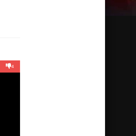
muel
Cris
rotta
Moreira
иссёр
Актёр
(Teresa)
4