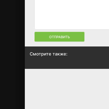
ОТПРАВИТЬ
Смотрите также:
Человек из
В оцепенении
другого мира
2018
2018
6.1
6.1