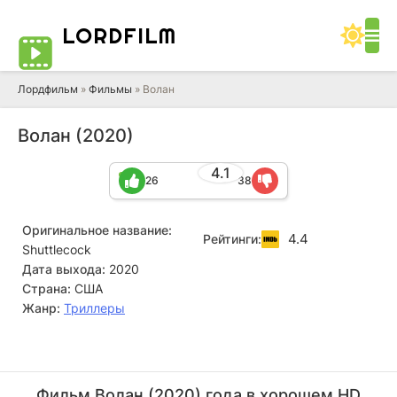
LORD
FILM
Лордфильм
»
Фильмы
» Волан
Волан (2020)
4.1
26
38
Оригинальное название:
4.4
Рейтинги:
Shuttlecock
Дата выхода:
2020
Страна:
США
Жанр:
Триллеры
Фильм Волан (2020) года в хорошем HD