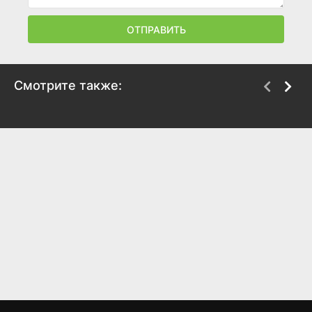
ОТПРАВИТЬ
Смотрите также:
Он тебя не отпустит
Заклинание джинна
2020
2020
6.2
5.4
5.2
4.8