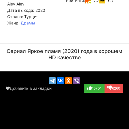
7.7
6.7
Рейтинги:
Alev Alev
возможностью начать жизнь с чистого листа
и переосмыслить свою жизнь, добиться справедливости
Дата выхода:
2020
и найти настоящую любовь.
Страна:
Турция
Жанр:
Драмы
Рыза Коджаолу
Хазар Эргючлю
Актёр
Актёр
Сериал Яркое пламя (2020) года в хорошем
(Riza Kocaoglu)
(Çiçek Görgülü)
HD качестве
Добавить в закладки
15701
6260