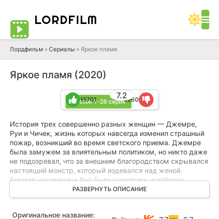
LORD
FILM
Лордфильм
»
Сериалы
» Яркое пламя
Яркое пламя (2020)
7.2
15701
6260
1 сезон 1-28 серия
История трех совершенно разных женщин — Джемре,
Руи и Чичек, жизнь которых навсегда изменил страшный
пожар, возникший во время светского приема. Джемре
была замужем за влиятельным политиком, но никто даже
не подозревал, что за внешним благородством скрывался
настоящий монстр, который издевался над женой.
Богатая наследница Руя была счастлива, влюблена
и собиралась замуж, трудности обходили ее стороной.
РАЗВЕРНУТЬ ОПИСАНИЕ
Горничная и ее близкая подруга Чичек тоже готовилась
к свадьбе и собиралась переехать с любимым в большой
Оригинальное название:
дом на море. Для каждой из них трагедия стала