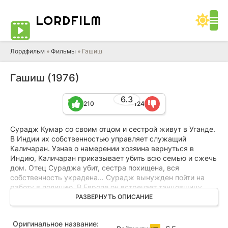
LORD
FILM
Лордфильм
»
Фильмы
» Гашиш
Гашиш (1976)
6.3
210
124
Сурадж Кумар со своим отцом и сестрой живут в Уганде.
В Индии их собственностью управляет служащий
Каличаран. Узнав о намерении хозяина вернуться в
Индию, Каличаран приказывает убить всю семью и сжечь
дом. Отец Сураджа убит, сестра похищена, вся
собственность украдена… Сурадж вынужден пойти на
работу в полицию. В Европе он встречает танцовщицу
Судху, которую Каличаран шантажом заставляет
РАЗВЕРНУТЬ ОПИСАНИЕ
заниматься контрабандой. Теперь Сурадж должен найти
свою сестру, спасти любимую, остановить канал
Оригинальное название:
контрабанды наркотиков и отомстить...