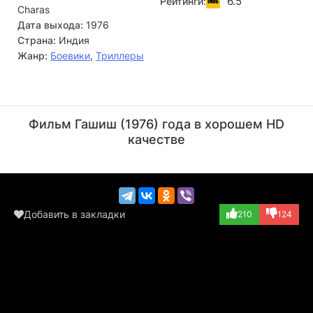
6.5
Рейтинги:
Charas
Дата выхода:
1976
Страна:
Индия
Жанр:
Боевики
,
Триллеры
Ашрани
Виджу Хоте
Актёр
Актёр
Фильм Гашиш (1976) года в хорошем HD
(Police Inspecto...)
(No. 10)
качестве
Добавить в закладки
210
124