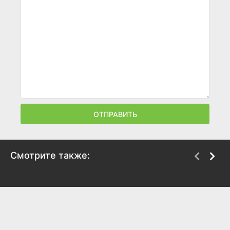
ОТПРАВИТЬ
Смотрите также:
Кобра
Факира
1976
1976
6.1
6.2