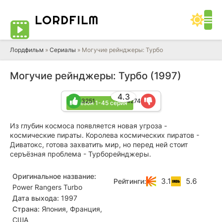
LORD
FILM
Лордфильм
»
Сериалы
» Могучие рейнджеры: Турбо
Могучие рейнджеры: Турбо (1997)
4.3
3251
4274
1 сезон 1-45 серия
Из глубин космоса появляется новая угроза -
космические пираты. Королева космических пиратов -
Диватокс, готова захватить мир, но перед ней стоит
серъёзная проблема - Турборейнджеры.
Оригинальное название:
3.1
5.6
Рейтинги:
Power Rangers Turbo
Дата выхода:
1997
Страна:
Япония, Франция,
США