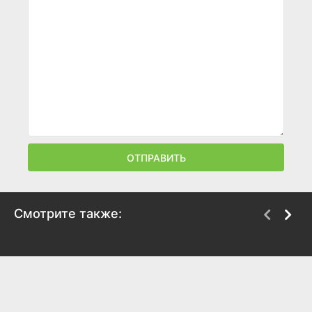
ОТПРАВИТЬ
Смотрите также:
Звёздная принцесса и
Могучие рейнджеры:
силы зла
Потерянная галактика
2015
1999
8.5
7.9
4.3
6.8