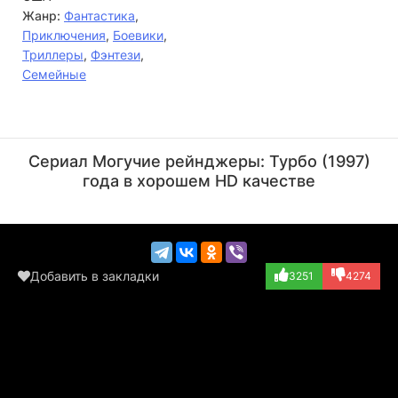
Жанр:
Фантастика
,
Приключения
,
Боевики
,
Триллеры
,
Фэнтези
,
Семейные
Кирк Торнтон
Стив Крамер
Актёр
Актёр
Сериал Могучие рейнджеры: Турбо (1997)
(Creeps, в титра...)
(Dreadfeather)
года в хорошем HD качестве
Добавить в закладки
3251
4274