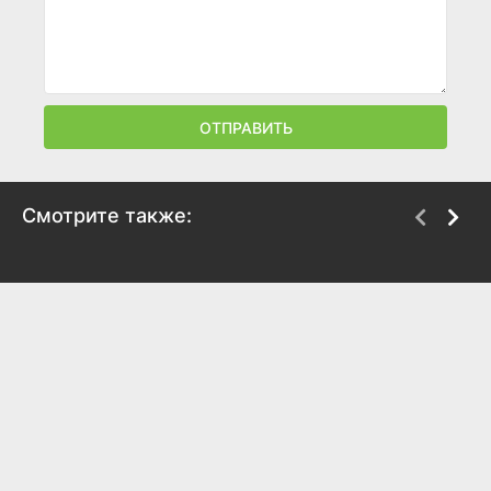
ОТПРАВИТЬ
Смотрите также:
Лесная хроника
Умка ищет друга
1970
1970
7.5
7.1
8.1
7.3