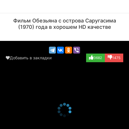
Мария Виноградова
Анатолий Папанов
Актёр
Актёр
Фильм Обезьяна с острова Саругасима
(Дельфин, озвучк...)
(Дракон, озвучка)
(1970) года в хорошем HD качестве
Добавить в закладки
3682
1475