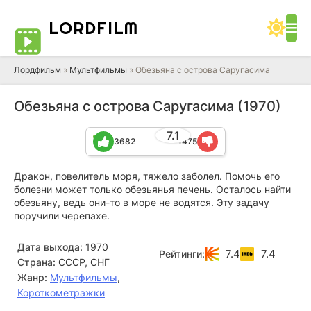
LORD
FILM
Лордфильм
»
Мультфильмы
» Обезьяна с острова Саругасима
Обезьяна с острова Саругасима (1970)
7.1
3682
1475
Дракон, повелитель моря, тяжело заболел. Помочь его
болезни может только обезьянья печень. Осталось найти
обезьяну, ведь они-то в море не водятся. Эту задачу
поручили черепахе.
Дата выхода:
1970
7.4
7.4
Рейтинги:
Страна:
СССР, СНГ
Жанр:
Мультфильмы
,
Короткометражки