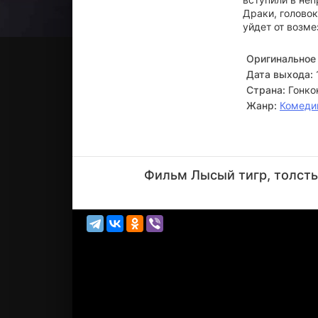
Драки, голово
уйдет от возме
Оригинальное 
Дата выхода:
Страна:
Гонко
Жанр:
Комеди
Саммо
Хун
Фильм Лысый тигр, толсты
Актёр
(Fatty)