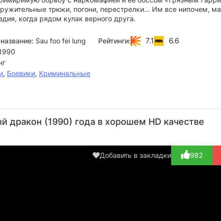
кружительные трюки, погони, перестрелки… Им все нипочем, ма
здия, когда рядом кулак верного друга.
7.1
6.6
название:
Sau foo fei lung
Рейтинги:
1990
нг
и
,
Боевики
,
Криминальные
Ни Куан
Лю Чя-
Тай Бо
Ван
K
Юн
Сюн-
Win
Актёр
Актёр
й дракон (1990) года в хорошем HD качестве
Лам
(Fatty's
Актёр,
(Johnny)
А
Dad)
Режиссёр
Актёр
(E
(Wing)
(Tak's
Добавить в закладки
982
Men)