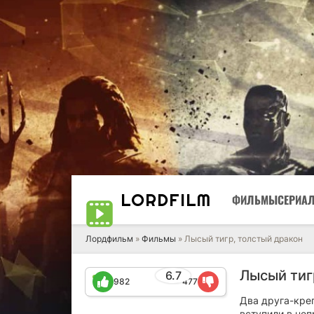
LORD
FILM
ФИЛЬМЫ
СЕРИА
Лордфильм
»
Фильмы
» Лысый тигр, толстый дракон
Лысый тиг
6.7
982
477
Два друга-кре
вступили в не