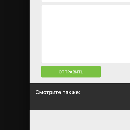
ОТПРАВИТЬ
Смотрите также:
Клетка тигра 2
Мой герой
1990
1990
7.1
7
5.7