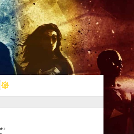
он»
».