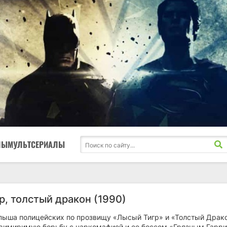
ЛЫ
МУЛЬТСЕРИАЛЫ
р, толстый дракон (1990)
пыша полицейских по прозвищу «Лысый Тигр» и «Толстый Драк
примиримую борьбу с наркомафией и ее боссом «Грязным Гарри