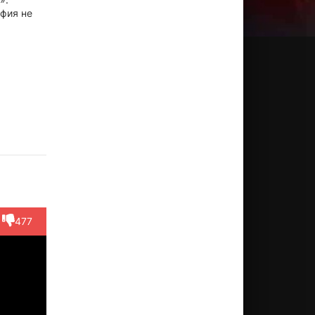
фия не
wok
Сюн
У Фун
Карл
Кэрри
g Ha
Синьсинь
Мака
Нг
Актёр
ктёр
Актёр
(Inspector
Актёр
Актёр
xtra)
(Second
Woo)
(Skinny)
(Lai)
Robber (...)
477