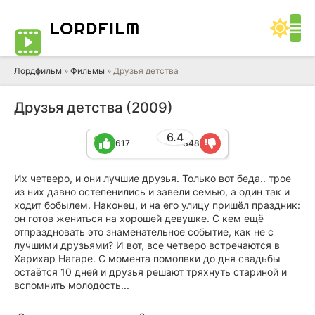
LORD
FILM
Лордфильм
»
Фильмы
» Друзья детства
Друзья детства (2009)
6.4
617
348
Их четверо, и они лучшие друзья. Только вот беда.. трое
из них давно остепенились и завели семью, а один так и
ходит бобылем. Наконец, и на его улицу пришёл праздник:
он готов жениться на хорошей девушке. С кем ещё
отпраздновать это знаменательное событие, как не с
лучшими друзьями? И вот, все четверо встречаются в
Харихар Нагаре. С момента помолвки до дня свадьбы
остаётся 10 дней и друзья решают тряхнуть стариной и
вспомнить молодость...