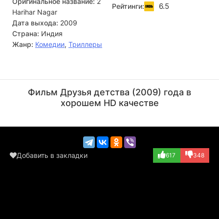
Оригинальное название:
2
6.5
Рейтинги:
Harihar Nagar
Дата выхода:
2009
Страна:
Индия
Жанр:
Комедии
,
Триллеры
Сиддик
Лал
Актёр
Режиссёр
Фильм Друзья детства (2009) года в
(Govindankutty)
хорошем HD качестве
Добавить в закладки
617
348