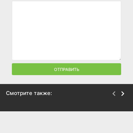
ОТПРАВИТЬ
Смотрите также:
Затащи меня в Ад
Шанс на удачу
2009
2009
6.1
6.6
7.6
7.1