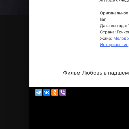
Оригинальное 
lian
Дата выхода:
Страна:
Гонко
Жанр:
Мелод
Исторические
Чинг Хо
Вонг
Фильм Любовь в падшем 
Актёр