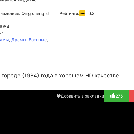
6.2
название:
Qing cheng zhi
Рейтинги:
1984
нг
рамы
,
Драмы
,
Военные
,
Чэнь
Чоу
Сай-Кит
Хунг
Э
Чжигун
Юнь-
Юнг
Луи
Х
городе (1984) года в хорошем HD качестве
Фат
Актёр
Актёр
Актёр
Реж
Актёр
(Pierre)
(Fan Liu-
Добавить в закладки
275
Yuan (в...)