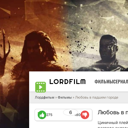
LORD
FILM
ФИЛЬМЫ
СЕРИА
Лордфильм
»
Фильмы
» Любовь в падшем городе
Любовь в 
6
275
180
Циничный плей
развода склад