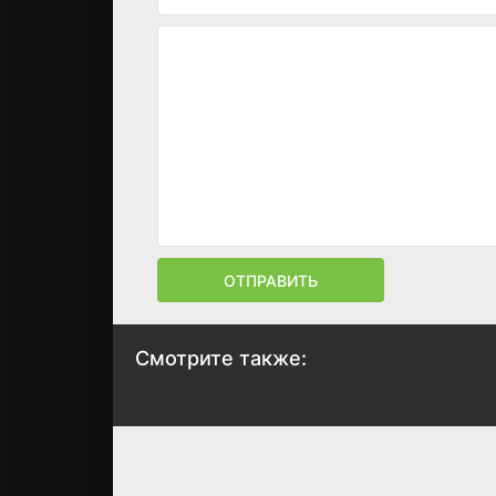
ОТПРАВИТЬ
Смотрите также:
Вожделение
Полководцы
2007
2007
7.4
7.5
7.1
7