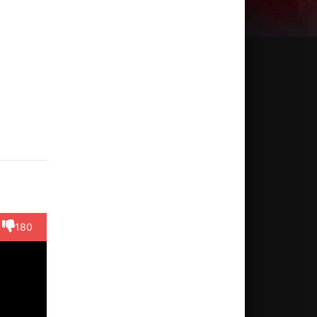
нн
Элэйн
Hua-
Чяо Чяо
Хелен
уэй
Цзинь
Chang
Ма
Актёр
Lu
иссёр
Актёр
(Wife of
Актёр
(Louise)
Актёр
Liu-So'...)
(Mrs. Hsu)
(Hotel
180
staff)