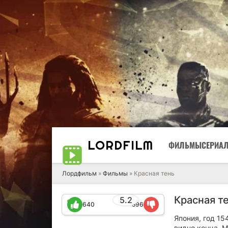
LORD
FILM
ФИЛЬМЫ
СЕРИА
Лордфильм
»
Фильмы
» Красная тень
Красная те
5.2
640
596
Япония, год 15
видно конца. 