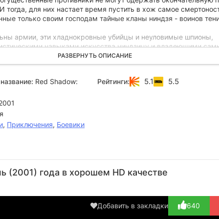
 И тогда, для них настает время пустить в хож самое смертонос
ные только своим господам тайные кланы ниндзя - воинов тени
льны армии, эти хладнокровные убийцы и неуловимые шпионы,
истическими навыками искусства ниндзицу и владеющими са
ружием, готовы выполнить любое задание. Воинов тени не долж
РАЗВЕРНУТЬ ОПИСАНИЕ
 и терзать сомнения, они - только бессловесное орудие в руках
о выполняющие его волю. Но однажды, юный ниндзя по имени Кр
5.1
5.5
название:
Red Shadow:
Рейтинги:
ступить по другому....
2001
я
и
,
Приключения
,
Боевики
Ютака
Ёдзи
Дэндэн
Мицуру
Мацусигэ
Танака
Фукикоси
Му
Актёр
ь (2001) года в хорошем HD качестве
Актёр
Актёр
(Bonnobei)
Актёр
(Kamijou
((в титрах:
(Hangetsu)
(A
Takator...)
Yoji...)
Добавить в закладки
640