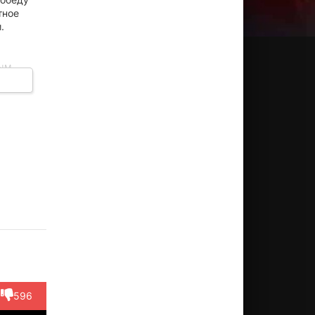
тное
.
мым
на
асная
Дзюн
Сэидзо
Пьер
Кумико
Киппэй
раками
Фукумото
Таки
Асо
Сина
Актёр
Актёр
Актёр
Актёр
Актёр
okage)
(Sasai)
(Fudou (в
(Asuka)
(Zen-san)
титрах...)
596