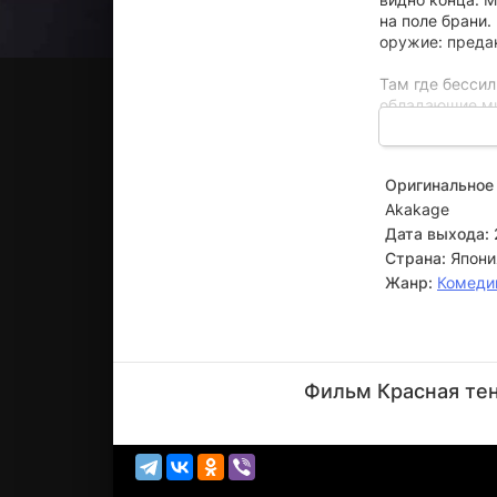
на поле брани.
оружие: предан
Там где бесси
обладающие м
невороятным о
мучить совесть
хозяина, слеп
Оригинальное 
Тень решает по
Akakage
Дата выхода:
Страна:
Япони
Жанр:
Комеди
Наото
Такэнака
Фильм Красная тен
Актёр
(Shirokage)