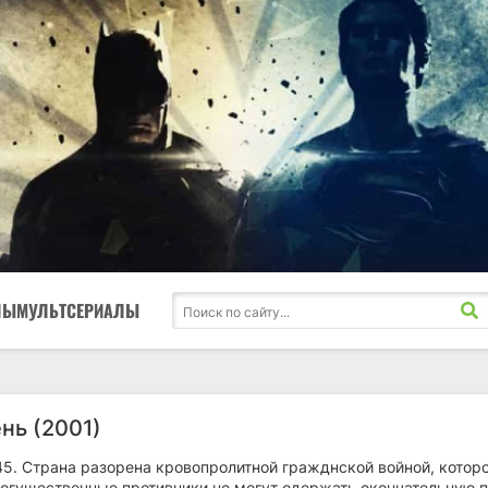
ЛЫ
МУЛЬТСЕРИАЛЫ
нь (2001)
45. Страна разорена кровопролитной гражднской войной, котор
Могущественные противники не могут одержать окончательную 