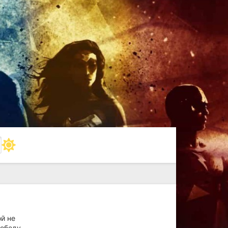
ой не
победу