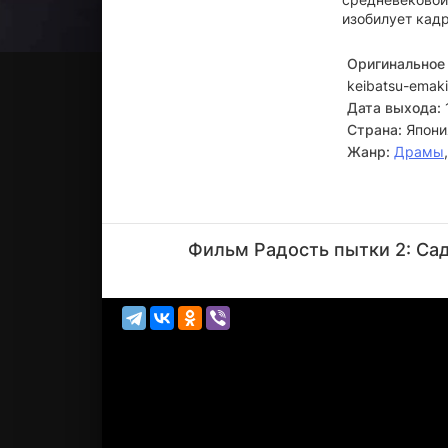
изобилует кад
Оригинальное 
keibatsu-emaki:
Дата выхода:
Страна:
Япони
Жанр:
Драмы
Акира
Сиодзи
Фильм Радость пытки 2: Сад
Актёр