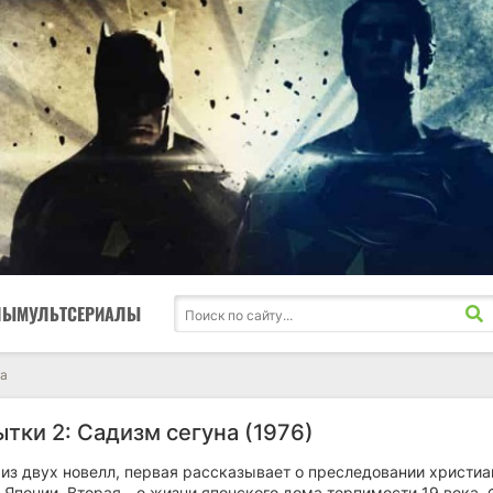
ЛЫ
МУЛЬТСЕРИАЛЫ
на
тки 2: Садизм сегуна (1976)
из двух новелл, первая рассказывает о преследовании христиа
Японии. Вторая - о жизни японского дома терпимости 19 века.