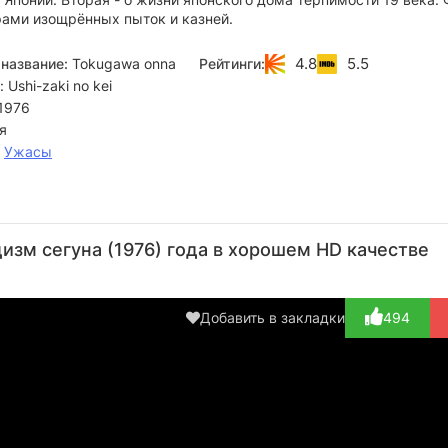
рами изощрённых пыток и казней.
4.8
5.5
название:
Tokugawa onna
Рейтинги:
 Ushi-zaki no kei
1976
я
,
Ужасы
Такудзо
Масатака
Сюндзи
Такаси
Ю
Каватани
Ивао
Сасаки
Ногути
Ми
изм сегуна (1976) года в хорошем HD качестве
Актёр
Актёр
Актёр
Актёр
А
Добавить в закладки
494