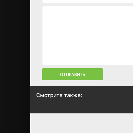
ОТПРАВИТЬ
Смотрите также:
Империя чувств
Бику
1976
2015
6.8
6.6
6.4