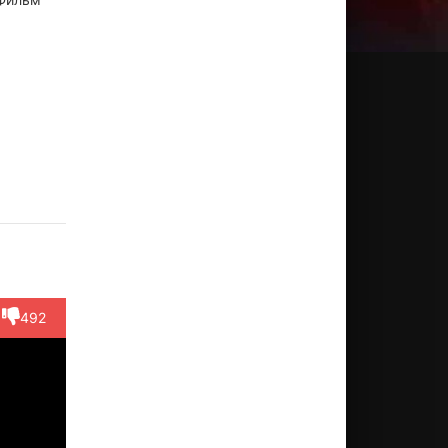
кио
Куноми
Минэко
Ясумори
Рюдзи
яги
Китани
Марухира
Хикита
Коминэ
ктёр
Актёр
Актёр
Актёр
Актёр
((в титрах:
Kazu...)
492