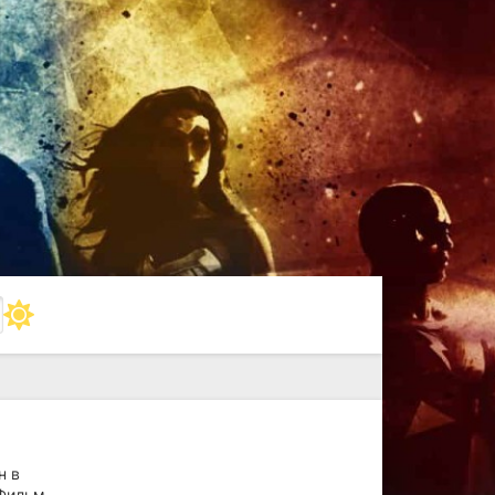
н в
 Фильм