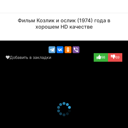
Клара Румянова
Леонид Зарубин
Актёр
Режиссёр
Фильм Козлик и ослик (1974) года в
(озвучка)
хорошем HD качестве
Добавить в закладки
98
69