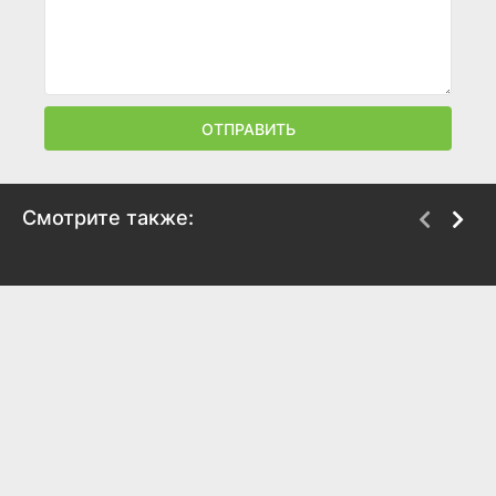
ОТПРАВИТЬ
Смотрите также:
Как львенок и
Крошка Енот
черепаха пели песню
1974
1974
8
7.4
8
7.3