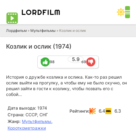
LORD
FILM
Лордфильм
»
Мультфильмы
» Козлик и ослик
Козлик и ослик (1974)
5.9
98
69
История о дружбе козлика и ослика. Как-то раз решил
ослик выйти на прогулку, а чтобы ему не было скучно, он
решил зайти в гости к козлику, чтобы позвать его с
собой...
Дата выхода:
1974
6.4
6.3
Рейтинги:
Страна:
СССР, СНГ
Жанр:
Мультфильмы
,
Короткометражки