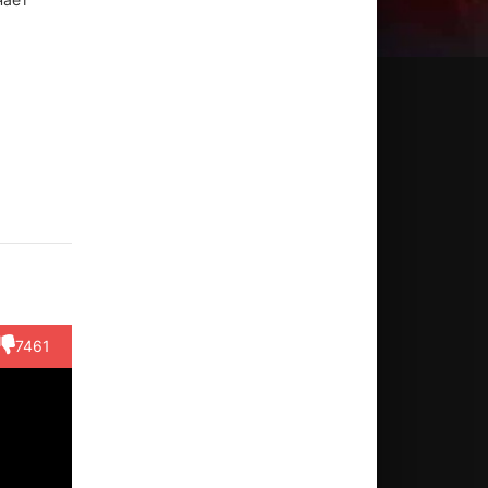
астин
Майкл А.
Памела
Уолтер
Джейсо
уэлл
Симпсон
Спрингстин
Фрэнкс
Эрлих
III
ктёр
Режиссёр
Актёр
Актёр
arlie)
(Angela)
Актёр
(Emilio)
(Judd (в
7461
титрах:...)