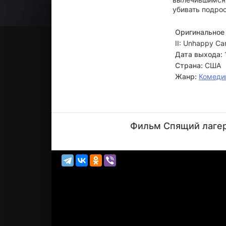
убивать подрос
Оригинальное 
II: Unhappy C
Дата выхода:
Страна:
США
Жанр:
Комеди
Уолтер
Готелл
Фильм Спящий лагерь
Актёр
(Uncle
John)