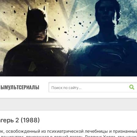
ЛЫ
МУЛЬТСЕРИАЛЫ
герь 2 (1988)
к, освобожденный из психиатрической лечебницы и признанны
ациентом, приезжает в летний лагерь Роллинг Хиллз, где начи