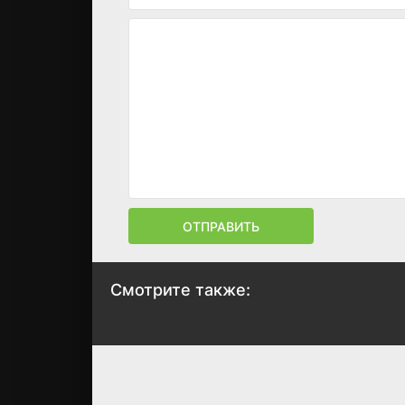
ОТПРАВИТЬ
Смотрите также:
Спящий лагерь 3:
Опасная школа
Безлюдная
1988
территория
5.3
4.6
1988