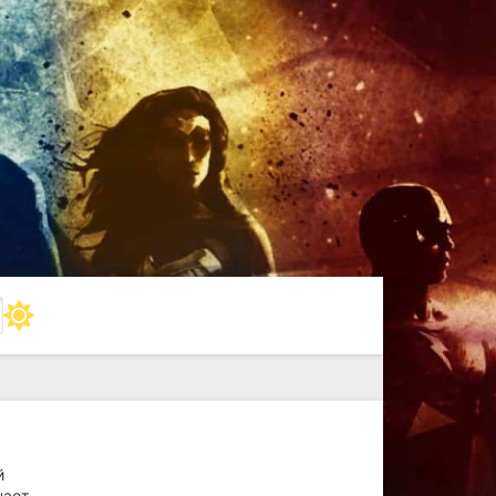
й
нает