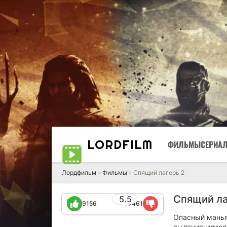
LORD
FILM
ФИЛЬМЫ
СЕРИА
Лордфильм
»
Фильмы
» Спящий лагерь 2
Спящий ла
5.5
9156
7461
Опасный манья
вылечившимся п