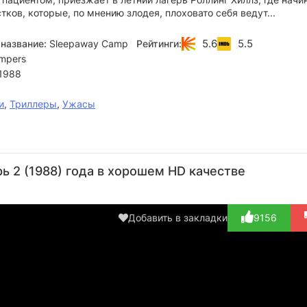
тков, которые, по мнению злодея, плоховато себя ведут...
5.6
5.5
название:
Sleepaway Camp
Рейтинги:
ampers
1988
и
,
Триллеры
,
Ужасы
Майкл
Джилл
Рене
Брайан
Дж
Хичкок
Джейн
Эстевез
Патрик
Но
 2 (1988) года в хорошем HD качестве
Клементс
Кларк
Актёр
Актёр
А
(Counselor,
Актёр
(Molly)
Актёр
(Ch
в ти...)
(Woman in
(T.C.)
Добавить в закладки
9156
Truck)