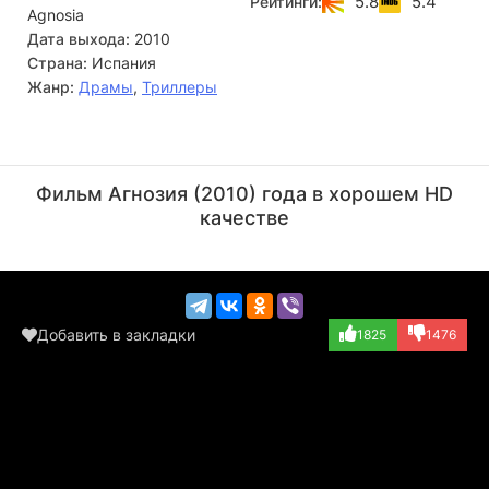
5.8
5.4
Рейтинги:
Agnosia
оказаться и ее жених Карлес, и молодой и порывистый
слуга Висент…
Дата выхода:
2010
Страна:
Испания
Жанр:
Драмы
,
Триллеры
Луис Саэра
Джек Тейлор
Актёр
Актёр
Фильм Агнозия (2010) года в хорошем HD
(Mariano)
(Meissner)
качестве
Добавить в закладки
1825
1476