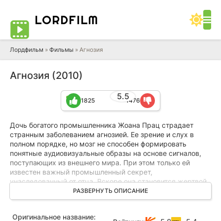
LORD
FILM
Лордфильм
»
Фильмы
» Агнозия
Агнозия (2010)
5.5
1825
1476
Дочь богатого промышленника Жоана Прац страдает
странным заболеванием агнозией. Ее зрение и слух в
полном порядке, но мозг не способен формировать
понятные аудиовизуальные образы на основе сигналов,
поступающих из внешнего мира. При этом только ей
известен важный промышленный секрет,
унаследованный от отца. Вскоре она становится жертвой
тщательно продуманного заговора, цель которого –
РАЗВЕРНУТЬ ОПИСАНИЕ
вырвать у Жоаны тайну, воспользовавшись ее недугом. К
несчастью, измученная болезнью девушка не может
Оригинальное название:
определить личность злоумышленника. Им может