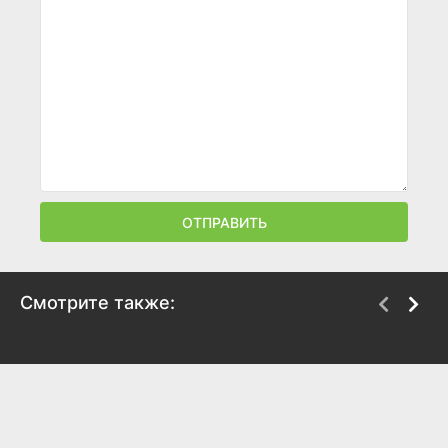
ОТПРАВИТЬ
Смотрите также:
Скелеты Железного
Транссибирский
острова
экспресс
2009
2007
5.9
5.7
6
6.6