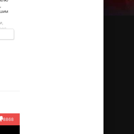
,
йшим
и,
ред
ашину,
ати
Jicey
Винфрид
Пьер
Кристо
тинен
Carina
Глатцедер
Этекс
Перес
ктёр
Актёр
Актёр
Актёр
Актёр
letty)
(A
(Bar visitor,
(Docteur
(Policier
passerby,
в...)
Becker)
centre...)
8868
в т...)