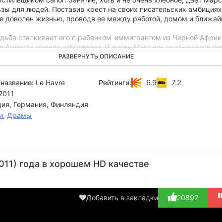
зы для людей. Поставив крест на своих писательских амбициях
е доволен жизнью, проводя ее между работой, домом и ближа
дьба сталкивает его с ребенком-иммигрантом из Черной Африк
я Арлетти тяжело заболевает. И вновь Марсель оказывается пе
ой равнодушия и пытается победить слепую государственную м
РАЗВЕРНУТЬ ОПИСАНИЕ
 на ребенка-беженца. Оружие Марселя — только врожденный
ддержка многочисленных друзей.
6.9
7.2
название:
Le Havre
Рейтинги:
2011
ия, Германия, Финляндия
и
,
Драмы
Жан-Пьер
Жан-Пьер
Андре
Патрик
К
Дарруссен
Лео
Вильм
Боннель
Оу
011) года в хорошем HD качестве
Актёр
Актёр
Актёр
Актёр
А
(Monet)
(Le
(Marcel
(Le
(Ar
dénonciateur)
Marx)
directeur
Добавить в закладки
20892
du...)