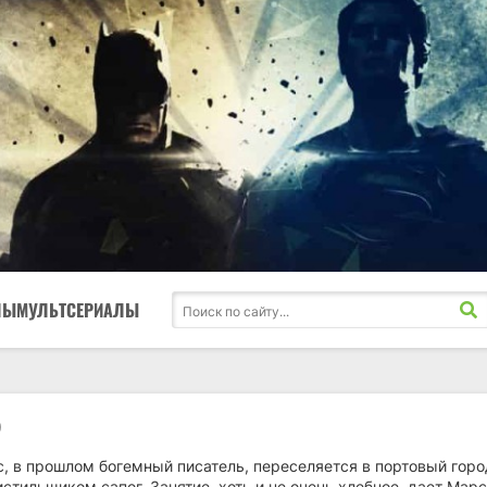
ЛЫ
МУЛЬТСЕРИАЛЫ
)
, в прошлом богемный писатель, переселяется в портовый горо
истильщиком сапог. Занятие, хоть и не очень хлебное, дает Мар