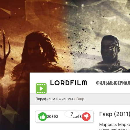
LORD
FILM
ФИЛЬМЫ
СЕРИА
Лордфильм
»
Фильмы
» Гавр
Гавр (2011
7
20892
8868
Марсель Маркс
и становится ч