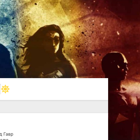
д Гавр
селю