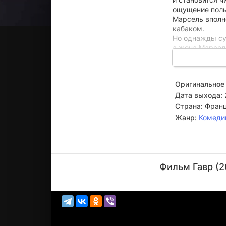
ощущение поль
Марсель вполн
кабаком.
Но однажды су
а жена Марсел
холодной стен
надвигающуюся
оптимизм и по
Оригинальное 
Дата выхода:
Страна:
Франц
Жанр:
Комеди
Аки
Каурисмяки
Фильм Гавр (2
Режиссёр