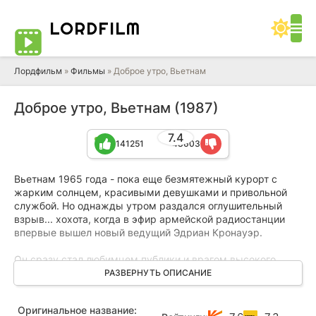
LORD
FILM
Лордфильм
»
Фильмы
» Доброе утро, Вьетнам
Доброе утро, Вьетнам (1987)
7.4
141251
48603
Вьетнам 1965 года - пока еще безмятежный курорт с
жарким солнцем, красивыми девушками и привольной
службой. Но однажды утром раздался оглушительный
взрыв... хохота, когда в эфир армейской радиостанции
впервые вышел новый ведущий Эдриан Кронауэр.
Он сразу стал любимцем публики и врагом высокого
начальства. И действительно, этот юморист своими
РАЗВЕРНУТЬ ОПИСАНИЕ
шутками и непредсказуемым поведением представляет
настоящую угрозу для воинской дисциплины. Но когда в
Оригинальное название:
радиоприемниках раздается его знаменитое приветствие