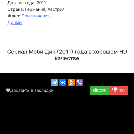
Дата выхода:
2011
Страна:
Германия, Австрия
Жанр:
Приключения
,
Драмы
Дональд Сазерленд
Стивен Макхэтти
Актёр
Актёр
Сериал Моби Дик (2011) года в хорошем HD
(Father Mapple)
(Rachel Captain)
качестве
Добавить в закладки
2298
1421