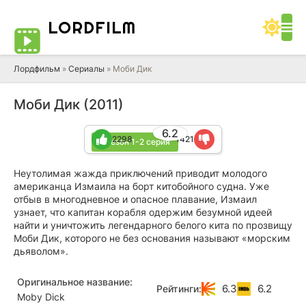
LORD
FILM
Лордфильм
»
Сериалы
» Моби Дик
Моби Дик (2011)
6.2
2298
1421
1 сезон 1-2 серия
Неутолимая жажда приключений приводит молодого
американца Измаила на борт китобойного судна. Уже
отбыв в многодневное и опасное плавание, Измаил
узнает, что капитан корабля одержим безумной идеей
найти и уничтожить легендарного белого кита по прозвищу
Моби Дик, которого не без основания называют «морским
дьяволом».
Оригинальное название:
6.3
6.2
Рейтинги:
Moby Dick