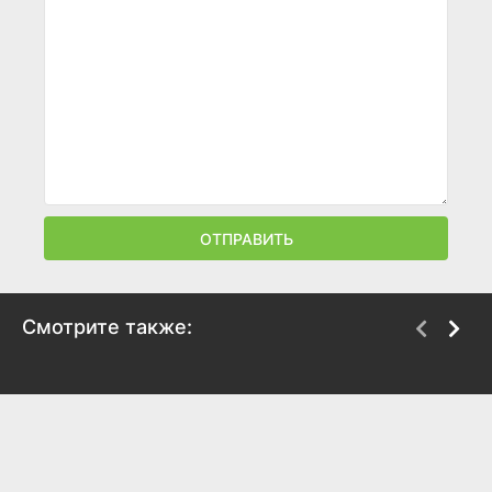
ОТПРАВИТЬ
Смотрите также:
Морской волк
Лексс
2009
1997
7.1
6.4
7.8
7.3