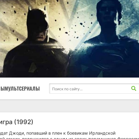
ЛЫ
МУЛЬТСЕРИАЛЫ
игра (1992)
лдат Джоди, попавший в плен к боевикам Ирландской
ой армии, подружился с одним из своих тюремщиков Фергюсом