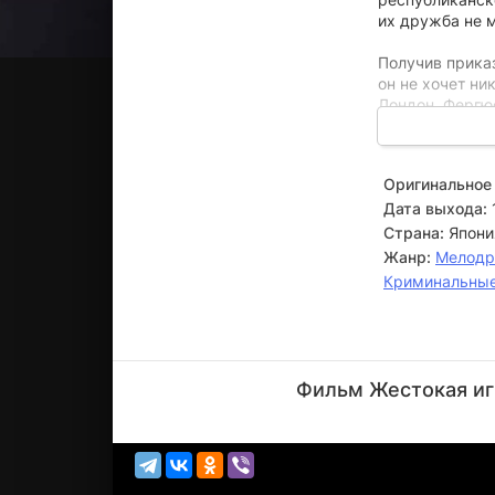
их дружба не м
Получив прика
он не хочет ни
Лондон. Фергю
любимую девуш
Днем эта неот
Оригинальное 
поет в баре. С
Дата выхода:
знает о прошло
Страна:
Япони
Жанр:
Мелод
Криминальны
Форест
Уитакер
Фильм Жестокая игр
Актёр
(Jody)