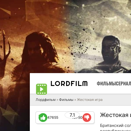
LORD
FILM
ФИЛЬМЫ
СЕРИА
Лордфильм
»
Фильмы
» Жестокая игра
Жестокая 
7.1
47655
19750
Британский со
республиканск