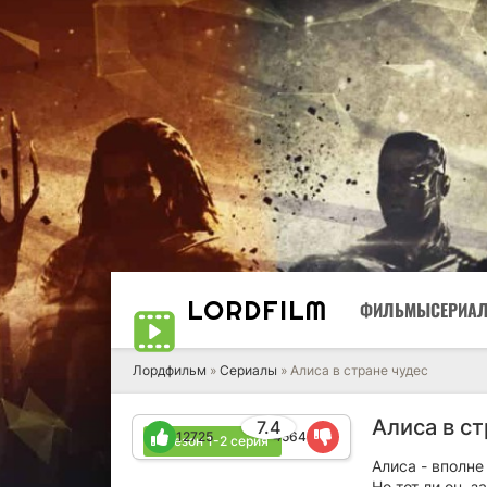
LORD
FILM
ФИЛЬМЫ
СЕРИА
Лордфильм
»
Сериалы
» Алиса в стране чудес
Алиса в ст
7.4
12725
4564
1 сезон 1-2 серия
Алиса - вполне
Но тот ли он, 