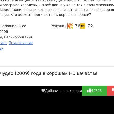
 разгрома королевы, но всё давно уже не так в этом сказочно
Миром правит казино, которое выкачивает из похищенных в реа
оции. Кто сможет противостоять королеве червей?
7.6
7.2
название:
Alice
Рейтинги:
2009
а, Великобритания
тика
,
Приключения
,
зи
Риз
Зак
Кэти
Терил
Г
Александр
Сантьяго
Бейтс
Ротери
 чудес (2009) года в хорошем HD качестве
Ст
Актёр
Актёр
Актёр
Актёр
(Cop)
(10 of
(Queen of
(Carol
А
Clubs)
Hearts)
Hamilton)
(Cate
Добавить в закладки
12725