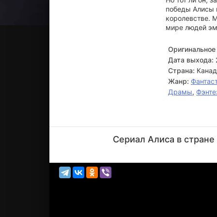
победы Алисы и
королевстве. 
мире людей эм
Оригинальное 
Дата выхода:
Страна:
Канад
Жанр:
Фантас
Драмы
,
Фэнте
Тим
Карри
Сериал Алиса в стране
Актёр
(Dodo)