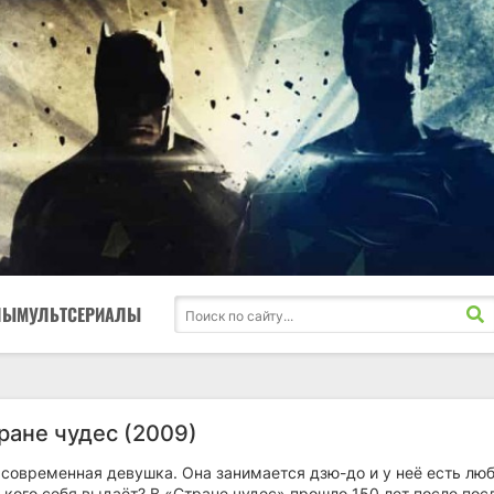
ЛЫ
МУЛЬТСЕРИАЛЫ
ране чудес (2009)
 современная девушка. Она занимается дзю-до и у неё есть лю
за кого себя выдаёт? В «Стране чудес» прошло 150 лет после по