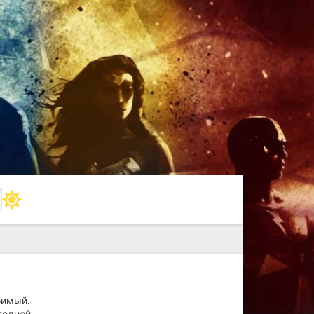
бимый.
следней