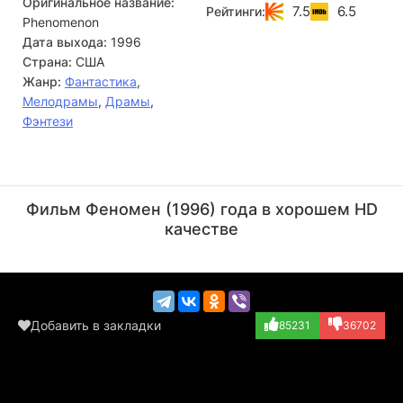
Оригинальное название:
7.5
6.5
Рейтинги:
Phenomenon
Дата выхода:
1996
Страна:
США
Жанр:
Фантастика
,
Мелодрамы
,
Драмы
,
Фэнтези
Форест Уитакер
Роберт Дювалл
Актёр
Актёр
Фильм Феномен (1996) года в хорошем HD
(Nate Pope)
(Doc)
качестве
Добавить в закладки
85231
36702