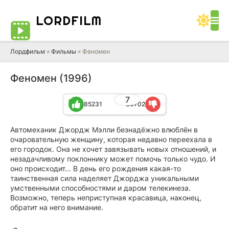
LORD
FILM
Лордфильм
»
Фильмы
» Феномен
Феномен (1996)
7
85231
36702
Автомеханик Джордж Мэлли безнадёжно влюблён в
очаровательную женщину, которая недавно переехала в
его городок. Она не хочет завязывать новых отношений, и
незадачливому поклоннику может помочь только чудо. И
оно происходит... В день его рождения какая-то
таинственная сила наделяет Джорджа уникальными
умственными способностями и даром телекинеза.
Возможно, теперь неприступная красавица, наконец,
обратит на него внимание.