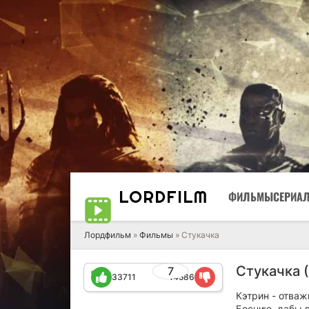
LORD
FILM
ФИЛЬМЫ
СЕРИА
Лордфильм
»
Фильмы
» Стукачка
Стукачка 
7
33711
14586
Кэтрин - отваж
Боснию, дабы в