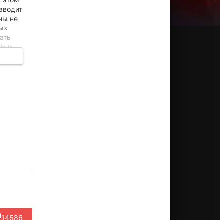
аводит
ны не
ных
ать
ОН и
льям
Рэйчел
Дэвид
Тревор
Деметр
оуп
Вайс
Хьюлетт
Уайт
Горица
ктёр
Актёр
Актёр
Актёр
Актёр
akely)
(Kathryn
(Fred
(Carl, в
(Kyle)
Bolkova...)
Murray)
титрах...)
14586