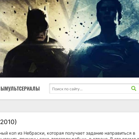
ЛЫ
МУЛЬТСЕРИАЛЫ
(2010)
ный коп из Небраски, которая получает задание направиться в
ыяснить причины секс-торговли рабынь в стране. В это время 