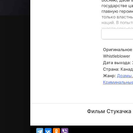
государстве ц
главную героин
только властн
наций. В попыт
участи секс-ра
бесчинства, тв
Оригинальное 
Whistleblower
Дата выхода:
Страна:
Канад
Жанр:
Драмы
Криминальны
Бенедикт
Камбербэтч
Фильм Стукачка 
Актёр
(Nick Kaufman)