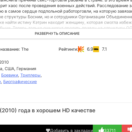
арит хаос после проведения военных действий. Расследование з
ю в самое сердце подпольной работорговли, на которую завяза
ые структуры Боснии, но и сотрудники Организации Объединен
ке найти истину Кэтрин находит женщину, которая смогла избеж
быни. Теперь только они могут пролить правду на структуру О
орившиеся в Боснии.
РАЗВЕРНУТЬ ОПИСАНИЕ
6.9
7.1
название:
The
Рейтинги:
2010
а, США, Германия
,
Боевики
,
Триллеры
,
е
,
Биографические
Дэвид
Ванесса
Моника
Лиам
Уи
Стрэтэйрн
Редгрейв
Беллуччи
Каннингэм
Х
(2010) года в хорошем HD качестве
Актёр
Актёр
Актёр
Актёр
А
(Peter Ward)
(Madeleine
(Laura
(Bill Hynes)
(Bl
Rees)
Leviani)
Добавить в закладки
33711