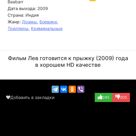
Baabarr
Дата выхода:
2009
Страна:
Индия
Жанр:
Драмы
,
Боевики
,
Триллеры
,
Криминальные
Шакти Капур
Митхун Чакраборти
Актёр
Актёр
Фильм Лев готовится к прыжку (2009) года
(Sarfaraz Qurish...)
(S.P Mrityujain...)
в хорошем HD качестве
Добавить в закладки
245
205