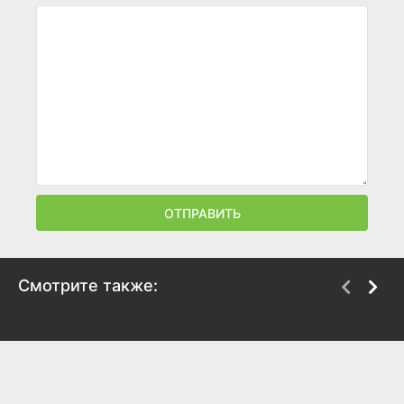
ОТПРАВИТЬ
Смотрите также:
Бог знает
Жертва
1995
2009
8
5.4
7.8
5.7