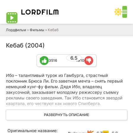
LORD
FILM
Лордфильм
»
Фильмы
» Кебаб
Кебаб (2004)
6.5
3516
1910
Ибо – талантливый турок из Гамбурга, страстный
поклонник Брюса Ли. Его заветная мечта – снять первый
немецкий кунг-фу фильм. Дядя Ибо, владелец
закусочной, заказывает молодому режиссеру съемку
рекламы своего заведения. Так Ибо становится звездой
квартала, его чествуют как нового Спилберга.
Неожиданно Ибо узнает, что его подруга Титци ждет
РАЗВЕРНУТЬ ОПИСАНИЕ
ребенка. Роль отца не входила в планы Ибо, он не хочет
менять памперсы и катать детскую коляску. Отношения
Оригинальное название:
Ибо с его отцом Мехметом осложняются – тот недоволен,