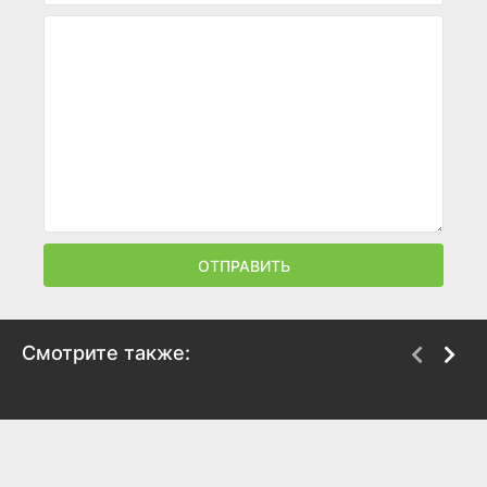
ОТПРАВИТЬ
Смотрите также:
Библиотекарь: В
Красавчик
поисках копья судьбы
2007
2004
7.5
6.5