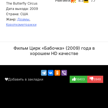
8.5
7.7
Рейтинги:
The Butterfly Circus
помощью своих новых друзей, он обретает веру в себя, и
делает то, о чем раньше не смел даже мечтать...
Дата выхода:
2009
Страна:
США
Жанр:
Драмы
,
Короткометражки
Даг Джонс
Марк Аттеберри
Актёр
Актёр
Фильм Цирк «Бабочка» (2009) года в
(Otto)
(Announcer)
хорошем HD качестве
Добавить в закладки
16403
3948