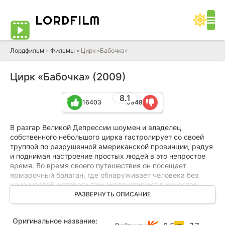
LORD
FILM
Лордфильм
»
Фильмы
» Цирк «Бабочка»
Цирк «Бабочка» (2009)
8.1
16403
3948
В разгар Великой Депрессии шоумен и владелец
собственного небольшого цирка гастролирует со своей
труппой по разрушенной американской провинции, радуя
и поднимая настроение простых людей в это непростое
время. Во время своего путешествия он посещает
ярмарочный балаган, где обнаруживает человека без
конечностей, которого там эксплуатируют в качестве
живого экспоната шоу уродов.
РАЗВЕРНУТЬ ОПИСАНИЕ
В результате этот человек становится частью
Оригинальное название:
странствующей труппы цирковых артистов. Позднее, с