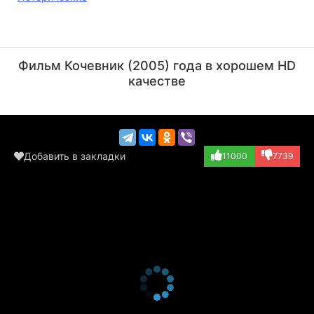
Марк Дакаскос
Азиз Бейшеналиев
Актёр
Актёр
Фильм Кочевник (2005) года в хорошем HD
(Шариш)
(Рагбат)
качестве
Добавить в закладки
11000
7739