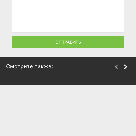
ОТПРАВИТЬ
Смотрите также:
Войско Мын Бала
Возвращение в А
2012
2011
7.1
6.5
6.5
6.1