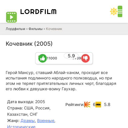
LORD
FILM
Лордфильм
»
Фильмы
» Кочевник
Кочевник (2005)
5.9
11000
7739
Герой Мансур, ставший Аблай-ханом, проходит все
испытания подлинного народного полководца, но при
этом не теряет притягательных личных черт, благодаря
его любви к девушке–воину Гаухар.
Дата выхода:
2005
6
5.8
Рейтинги:
Страна:
США, Россия,
Казахстан, СНГ
Жанр:
Драмы
,
Военные
,
Исторические