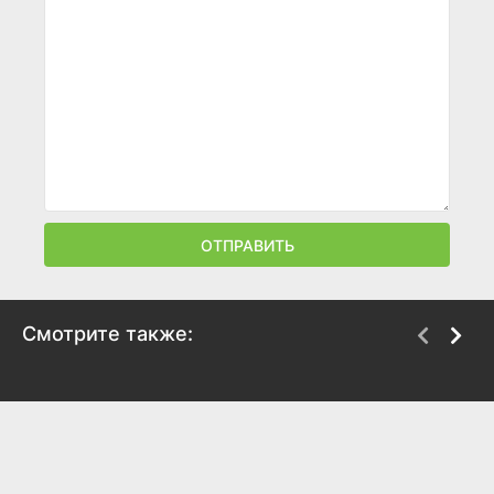
ОТПРАВИТЬ
Смотрите также:
Крутой Уокер
Жизнь Дэвида Гейла
1993
2002
6.8
5.7
8.1
7.5