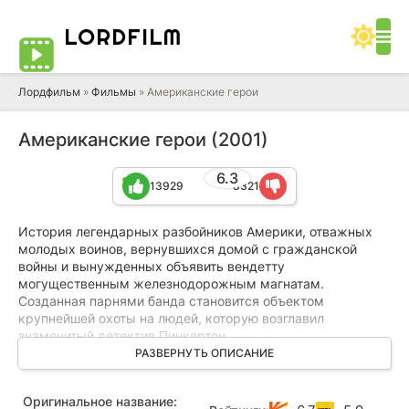
LORD
FILM
Лордфильм
»
Фильмы
» Американские герои
Американские герои (2001)
6.3
13929
8321
История легендарных разбойников Америки, отважных
молодых воинов, вернувшихся домой с гражданской
войны и вынужденных объявить вендетту
могущественным железнодорожным магнатам.
Созданная парнями банда становится объектом
крупнейшей охоты на людей, которую возглавил
знаменитый детектив Пинкертон.
РАЗВЕРНУТЬ ОПИСАНИЕ
Тадеуш Рейнс, железнодорожный барон, оккупировал
родной городишко Либерти с целью проложить через него
Оригинальное название:
рельсы, а выжить из него местных жителей ему помогал