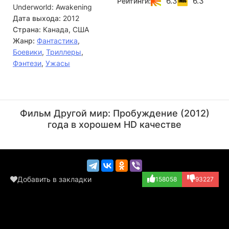
6.3
6.3
Рейтинги:
Underworld: Awakening
Дата выхода:
2012
Страна:
Канада, США
Жанр:
Фантастика
,
Боевики
,
Триллеры
,
Фэнтези
,
Ужасы
Чарльз Дэнс
Дэн Пэйн
Актёр
Актёр
Фильм Другой мир: Пробуждение (2012)
(Thomas)
(Lycan Creature...)
года в хорошем HD качестве
Добавить в закладки
158058
93227