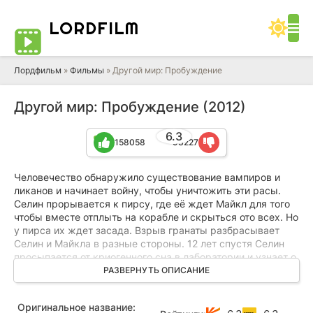
LORD
FILM
Лордфильм
»
Фильмы
» Другой мир: Пробуждение
Другой мир: Пробуждение (2012)
6.3
158058
93227
Человечество обнаружило существование вампиров и
ликанов и начинает войну, чтобы уничтожить эти расы.
Селин прорывается к пирсу, где её ждет Майкл для того
чтобы вместе отплыть на корабле и скрыться ото всех. Но
у пирса их ждет засада. Взрыв гранаты разбрасывает
Селин и Майкла в разные стороны. 12 лет спустя Селин
просыпается от криогенного сна в лаборатории и узнает о
существовании родной дочери Евы — гибрида вампира и
РАЗВЕРНУТЬ ОПИСАНИЕ
ликана. Теперь Селин нужно защитить Еву от ликанов,
которые намерены использовать ее, чтобы устранить у
Оригинальное название:
своего вида уязвимость от серебра...