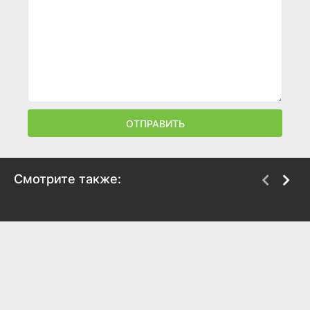
ОТПРАВИТЬ
Смотрите также:
Белые росы
Сыновья уходят в бой
1983
1969
8.2
7.5
7
6.7