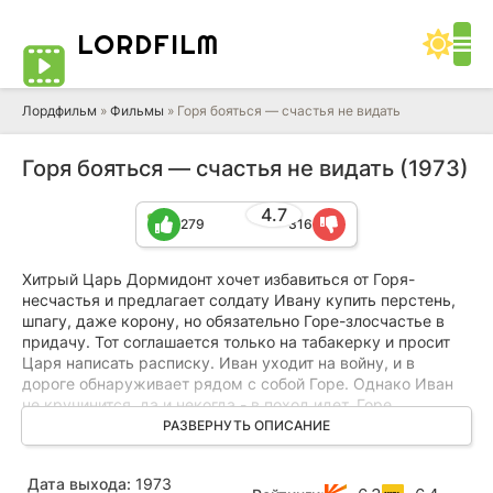
LORD
FILM
Лордфильм
»
Фильмы
» Горя бояться — счастья не видать
Горя бояться — счастья не видать (1973)
4.7
279
316
Хитрый Царь Дормидонт хочет избавиться от Горя-
несчастья и предлагает солдату Ивану купить перстень,
шпагу, даже корону, но обязательно Горе-злосчастье в
придачу. Тот соглашается только на табакерку и просит
Царя написать расписку. Иван уходит на войну, и в
дороге обнаруживает рядом с собой Горе. Однако Иван
не кручинится, да и некогда - в поход идет. Горе
понимает, что тут ему поживиться нечем, и учит Ивана,
РАЗВЕРНУТЬ ОПИСАНИЕ
как от него, Горя, избавиться. Но тот не хочет действовать
обманом, а решает проучить Царя иным способом...
Дата выхода:
1973