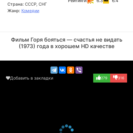
6.3
6.4
Рейтинги:
Страна:
СССР, СНГ
Жанр:
Комедии
Вадим Александров
Тамара Муженко
Актёр
Актёр
Фильм Горя бояться — счастья не видать
(Горе-Злосчастье...)
(1973) года в хорошем HD качестве
Добавить в закладки
279
316