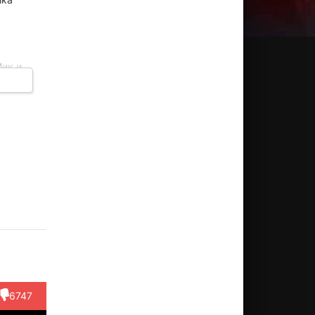
ик и
 банке,
Келли
Дэвид
Брайан
Конлет
Керри
кдоналд
Уилмот
Ф.
Хилл
Кондон
О’Бирн
Актёр
Актёр
Актёр
Актёр
Deirdre)
(Oscar)
Актёр
(Robert)
(Café
(Mick)
Waitress)
6747