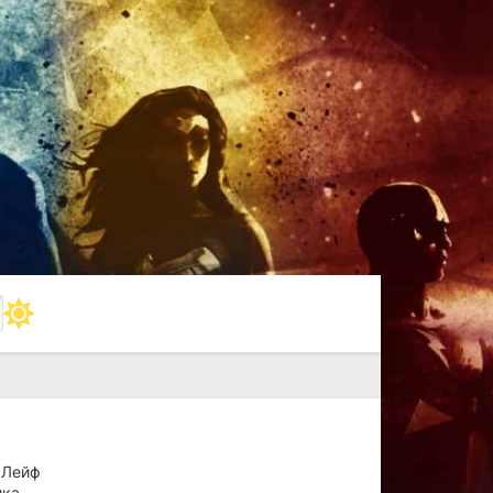
 Лейф
ика