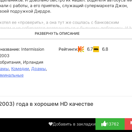
нали с работы, а его приятель, служащий супермаркета Джон,
своей подружкой Дирдре.
хотел ее «проверить», а она тут же сошлась с банковским
мом и не собирается возвращаться к бывшему любовнику. И М
ю соглашаются «пойти на дело». Тем более, что Сэм работает в
РАЗВЕРНУТЬ ОПИСАНИЕ
тоит ограбить…
6.7
6.8
название:
Intermission
Рейтинги:
2003
обритания, Ирландия
рамы
,
Комедии
,
Драмы
,
иминальные
Ширли
Колин
Майкл
Киллиан
Хендерсон
Фаррелл
МакЭлхаттон
Мерфи
Ма
2003) года в хорошем HD качестве
Актёр
Актёр
Актёр
Актёр
(Sally)
(Lehiff)
(Sam)
(John)
(
Добавить в закладки
13762