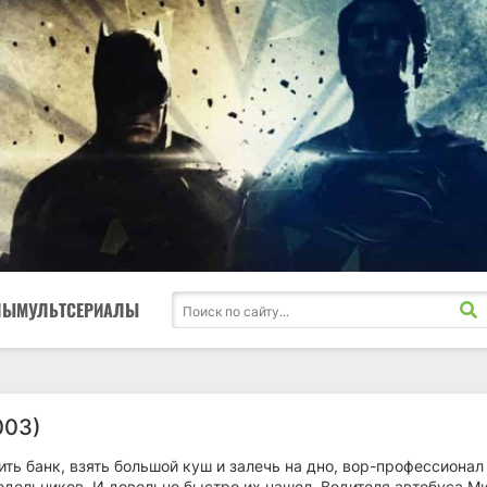
ЛЫ
МУЛЬТСЕРИАЛЫ
003)
ть банк, взять большой куш и залечь на дно, вор-профессионал
одельников. И довольно быстро их нашел. Водителя автобуса М