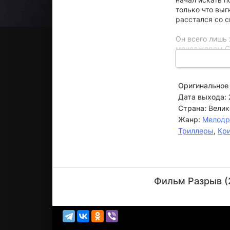
только что выг
расстался со 
Он всего лишь 
менеджером Сэ
Джон с радость
который предс
Оригинальное 
Дата выхода:
Страна:
Велик
Жанр:
Мелод
Триллеры
,
Кр
Колм
Мини
Фильм Разрыв (
Актёр
(Jerry
Lynch)