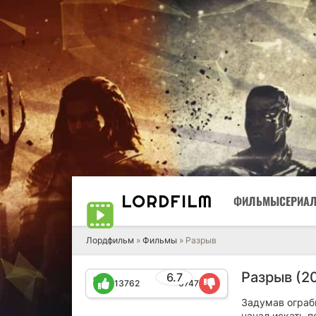
LORD
FILM
ФИЛЬМЫ
СЕРИА
Лордфильм
»
Фильмы
» Разрыв
Разрыв (2
6.7
13762
6747
Задумав ограби
начал искать п