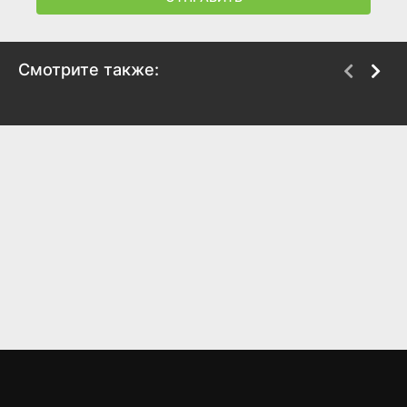
Смотрите также:
Наполеон
Небо и земля
2002
1993
7.8
7.3
7.1
6.8