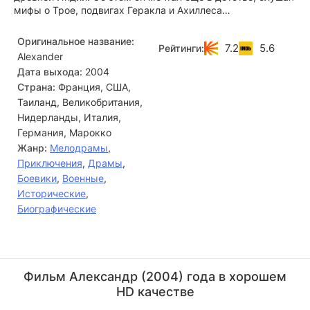
мифы о Трое, подвигах Геракла и Ахиллеса…
Оригинальное название:
7.2
5.6
Рейтинги:
Alexander
Дата выхода:
2004
Страна:
Франция, США,
Таиланд, Великобритания,
Нидерланды, Италия,
Германия, Марокко
Жанр:
Мелодрамы
,
Приключения
,
Драмы
,
Боевики
,
Военные
,
Исторические
,
Биографические
Энтони Хопкинс
Оливер Стоун
Актёр
Режиссёр, Актёр
Фильм Александр (2004) года в хорошем
(Old Ptolemy)
(Macedonian Sold...)
HD качестве