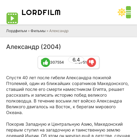
LORD
FILM
Лордфильм
»
Фильмы
» Александр
Александр (2004)
6.4
307554
173751
Спустя 40 лет после гибели Александра пожилой
Птолемей, один из ближайших соратников Македонского,
ставший после его смерти наместником Египта, решает
рассказать и записать историю побед великого
полководца. В течение восьми лет войско Александра
Великого двигалось на Восток, к берегам мирового
Океана.
Покорив Западную и Центральную Азию, Македонский
первым ступил на загадочную и таинственную землю
древней Индии. Об этом он мечтал ещё в детстве, слушая