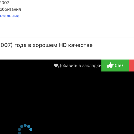
2007
обритания
нтальные
Тим
Усборн
007) года в хорошем HD качестве
Режиссёр
Добавить в закладки
1050