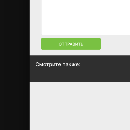
ОТПРАВИТЬ
Смотрите также:
Шок и трепет:
Начало и коне
История
Вселенной
электричества
2016
2011
7.9
8.5
8.5