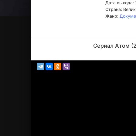
Дата выхода:
Страна:
Велик
Жанр:
Докуме
Джим
Аль-
Сериал Атом (2
Халили
Актёр
(Series
Presente...)