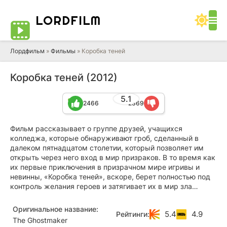
LORD
FILM
Лордфильм
»
Фильмы
» Коробка теней
Коробка теней (2012)
5.1
2466
2369
Фильм рассказывает о группе друзей, учащихся
колледжа, которые обнаруживают гроб, сделанный в
далеком пятнадцатом столетии, который позволяет им
открыть через него вход в мир призраков. В то время как
их первые приключения в призрачном мире игривы и
невинны, «Коробка теней», вскоре, берет полностью под
контроль желания героев и затягивает их в мир зла…
Оригинальное название:
5.4
4.9
Рейтинги:
The Ghostmaker