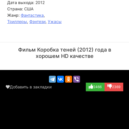
Дата выхода:
2012
Страна:
США
Жанр:
Фантастика
,
Триллеры
,
Фэнтези
,
Ужасы
Форд Остин
Домициано
Арканджели
Актёр
Фильм Коробка теней (2012) года в
(The Detective)
Актёр
хорошем HD качестве
(Marcus)
Добавить в закладки
2466
2369