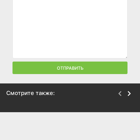
ОТПРАВИТЬ
Смотрите также:
Проклятый лес
Оргия крови
2007
2010
3.3
3.6
2.1
3.2