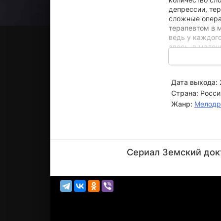
депрессии, те
сложные опера
терапевтом в 
ведь у каждого
здесь, в мален
Дата выхода:
Страна:
Росси
Жанр:
Мелод
Владимир
Стержаков
Сериал Земский докт
Актёр
(Борис
Смирнов)