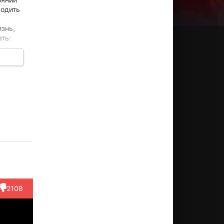
водить
знь,
ть:
онид
Светлана
Евгения
Валентин
Татьян
омов
Иозефий
Дмитриева
Смирнитский
Лютаев
ктёр
Актёр
Актёр
Актёр
Актёр
колай,
(Аделаида
(Лида
(Марина
Та...)
Иванов...)
Черноглазо...)
Леонидов..
2108