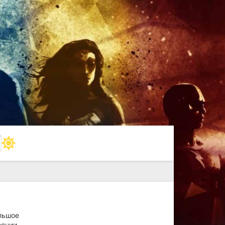
ольшое
оянии