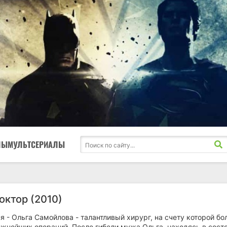
ЛЫ
МУЛЬТСЕРИАЛЫ
октор (2010)
я - Ольга Самойлова - талантливый хирург, на счету которой б
ожнейших операций. После гибели мужа Ольга, находясь в сост