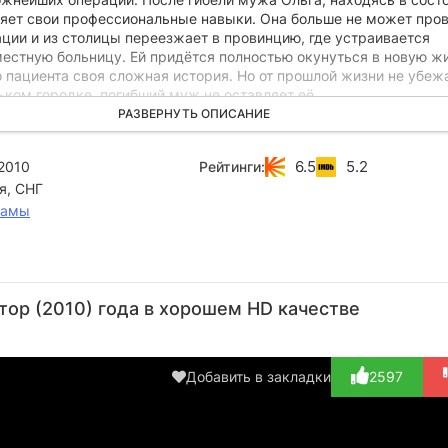
ряет свои профессиональные навыки. Она больше не может про
ции и из столицы переезжает в провинцию, где устраивается
местную больницу. Ей придётся полностью окунуться в новую жи
 пациента своя сложная история. Но от прошлой жизни не убежа
ьком городке, погибший муж не оставляет её...
РАЗВЕРНУТЬ ОПИСАНИЕ
6.5
5.2
2010
Рейтинги:
я, СНГ
рамы
Александр
Андрей
Виктор
Максим
Ле
Наумов
Перунов
Рябов
Артамонов
Гр
ор (2010) года в хорошем HD качестве
Актёр
Актёр
Актёр
Актёр
А
(Геннадий,
(прохожий)
(Иннокентий
(пациент)
(Ни
новый...)
Петр...)
муж 
Добавить в закладки
2597