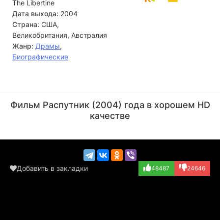
The Libertine
Дата выхода:
2004
Страна:
США,
Великобритания, Австралия
Жанр:
Драмы
,
Биографические
Джон Малкович
Джонни Депп
Актёр
Актёр
Фильм Распутник (2004) года в хорошем HD
(Charles II)
(Rochester)
качестве
Добавить в закладки
48487
24646