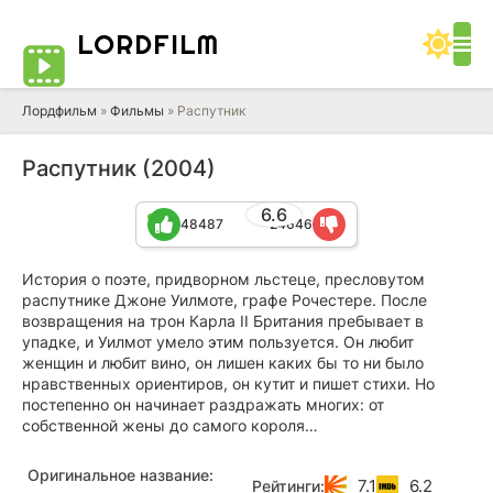
LORD
FILM
Лордфильм
»
Фильмы
» Распутник
Распутник (2004)
6.6
48487
24646
История о поэте, придворном льстеце, пресловутом
распутнике Джоне Уилмоте, графе Рочестере. После
возвращения на трон Карла II Британия пребывает в
упадке, и Уилмот умело этим пользуется. Он любит
женщин и любит вино, он лишен каких бы то ни было
нравственных ориентиров, он кутит и пишет стихи. Но
постепенно он начинает раздражать многих: от
собственной жены до самого короля…
Оригинальное название:
7.1
6.2
Рейтинги: