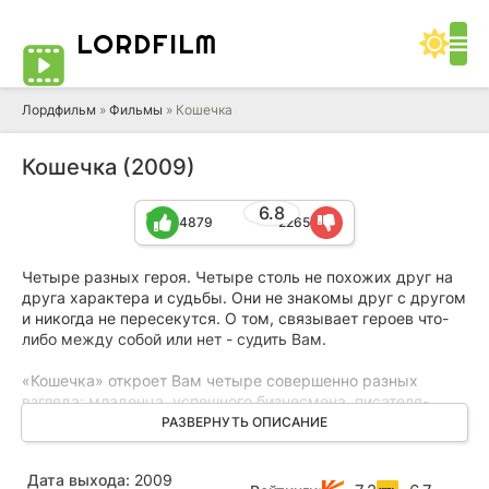
LORD
FILM
Лордфильм
»
Фильмы
» Кошечка
Кошечка (2009)
6.8
4879
2265
Четыре разных героя. Четыре столь не похожих друг на
друга характера и судьбы. Они не знакомы друг с другом
и никогда не пересекутся. О том, связывает героев что-
либо между собой или нет - судить Вам.
«Кошечка» откроет Вам четыре совершенно разных
взгляда: младенца, успешного бизнесмена, писателя-
неудачника и старухи-балерины. Каждый из них живет
РАЗВЕРНУТЬ ОПИСАНИЕ
ожиданием Великого Шанса - на любовь, на успех, на
справедливость. Каждая из этих историй - притча о том,
Дата выхода:
2009
насколько велика разница между «быть» и «казаться».