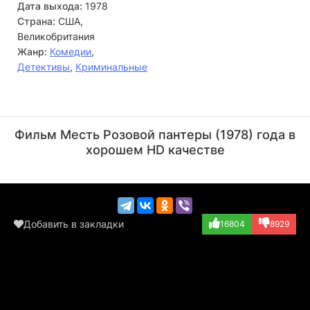
Дата выхода:
1978
Страна:
США,
Великобритания
Жанр:
Комедии
,
Детективы
,
Криминальные
Майкл Белл
Роберт Лоджа
Актёр
Актёр
Фильм Месть Розовой пантеры (1978) года в
(Claude Russo, о...)
(Al Marchione)
хорошем HD качестве
Добавить в закладки
16804
8929