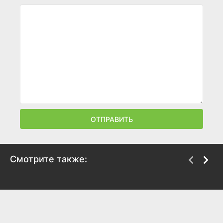
ОТПРАВИТЬ
Смотрите также:
Розовая пантера
Возвращение Розовой
наносит ответный
пантеры
удар
1975
1976