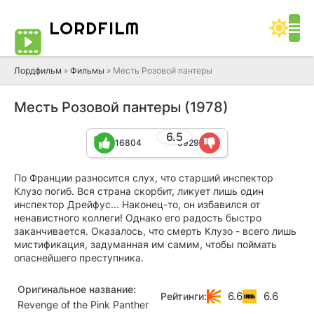
LORD
FILM
Лордфильм
»
Фильмы
» Месть Розовой пантеры
Месть Розовой пантеры (1978)
6.5
16804
8929
По Франции разносится слух, что старший инспектор
Клузо погиб. Вся страна скорбит, ликует лишь один
инспектор Дрейфус... Наконец-то, он избавился от
ненавистного коллеги! Однако его радость быстро
заканчивается. Оказалось, что смерть Клузо - всего лишь
мистификация, задуманная им самим, чтобы поймать
опаснейшего преступника.
Оригинальное название:
6.6
6.6
Рейтинги:
Revenge of the Pink Panther