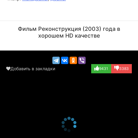
Давид Денсик
Николас Бро
Актёр
Актёр
Фильм Реконструкция (2003) года в
(Bartender)
(Leo Sand)
хорошем HD качестве
Добавить в закладки
9431
3383