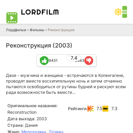
LORD
FILM
Лордфильм
»
Фильмы
» Реконструкция
Реконструкция (2003)
7.4
9431
3383
Двое - мужчина и женщина - встречаются в Копенгагене,
проводят вместе восхитительную ночь и затем отчаянно
пытаются освободиться от рутины будней и рискуют всем
ради возможности быть вместе…
Оригинальное название:
7.5
7.3
Рейтинги:
Reconstruction
Дата выхода:
2003
Страна:
Дания
Жанр:
Мелодрамы
,
Драмы