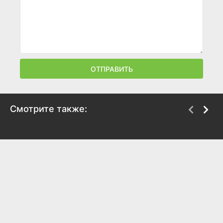
ОТПРАВИТЬ
Смотрите также:
Аллегро
Горе и радость
2005
2013
6.9
6.5
6.4
7