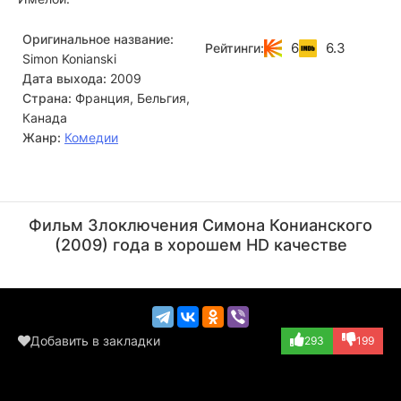
Оригинальное название:
6
6.3
Рейтинги:
Simon Konianski
Дата выхода:
2009
Страна:
Франция, Бельгия,
Канада
Жанр:
Комедии
Жонатан Заккаи
Сабрина Лопес
Леонард
Актёр
Фильм Злоключения Симона Конианского
(Simon)
Актёр
(2009) года в хорошем HD качестве
(Figuration, в т...)
Добавить в закладки
293
199