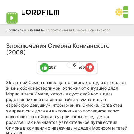
LORD
FILM
Лордфильм
»
Фильмы
» Злоключения Симона Конианского
Злоключения Симона Конианского
(2009)
6
293
199
35-летний Симон возвращается жить к отцу, и это делает
жизнь обоих нестерпимой. Усложняют ситуацию дядя
Морис и тетя Имела, которые суют свой нос в дела
родственников и пытаются найти «симпатичную
еврейскую девушку», чтобы женить Симона. Когда отец
умирает, сын должен выполнить его последнюю волю:
похоронить покойника в украинском селе, где тот
родился. Так начинается увлекательное путешествие
Симона в компании с навязчивым дядей Морисом и тетей
Имелой.