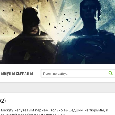
ЛЫ
МУЛЬТСЕРИАЛЫ
02)
 между непутевым парнем, только вышедшим из тюрьмы, и
алеченной церебральным параличом.