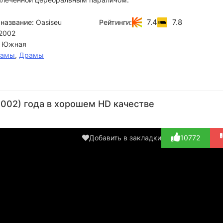
7.4
7.8
название:
Oasiseu
Рейтинги:
2002
 Южная
рамы
,
Драмы
Пак
Ли Ян-
Сон
Рю
С
Мён-
хи
Бён-хо
Сын-
Гё
002) года в хорошем HD качестве
щин
ван
Актёр
Актёр
А
Актёр
(Detective
(Han
Актёр
(
(Woman
Ka)
Sang-shik)
(Hong
Jon
Добавить в закладки
10772
neighbor)
Jong-se)