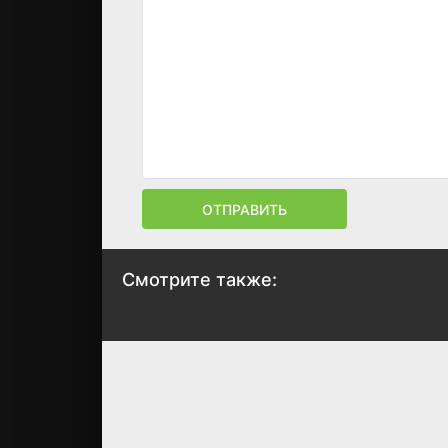
ОТПРАВИТЬ
Смотрите также:
Мятная конфета
Тайное сияние
1999
2007
7.3
7.6
7
7.5