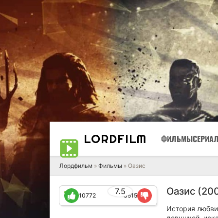
LORD
FILM
ФИЛЬМЫ
СЕРИА
Лордфильм
»
Фильмы
» Оазис
Оазис (20
7.5
10772
3515
История любви
девушкой, иск