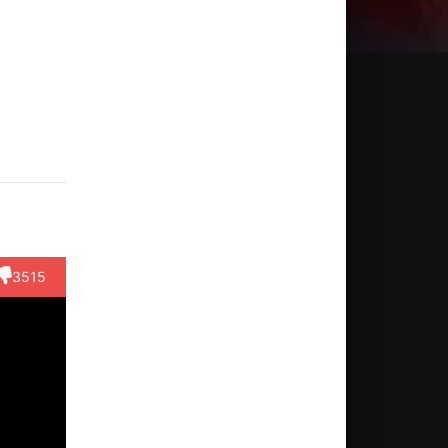
оль
Мун Со-
Пак
Ко Со-
Ли
н-гу
ри
Кён-гын
хи
Чхан-
дон
ктёр
Актёр
Актёр
Актёр
Hong
(Han
(Woman
(Water
Режиссёр
g-doo)
Gong-joo)
neighbor'...)
bottle
3515
wo...)